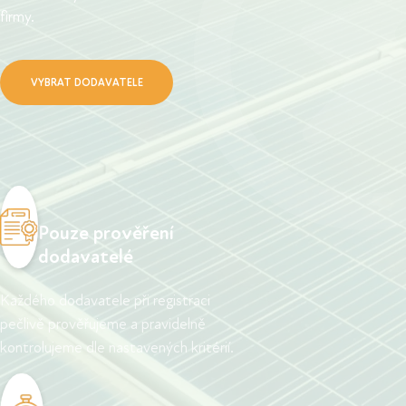
firmy.
VYBRAT DODAVATELE
Pouze prověření
dodavatelé
Každého dodavatele při registraci
pečlivě prověřujeme a pravidelně
kontrolujeme dle nastavených kritérií.