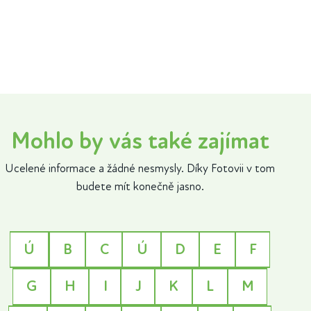
Mohlo by vás také zajímat
Ucelené informace a žádné nesmysly. Díky Fotovii v tom
budete mít konečně jasno.
Ú
B
C
Ú
D
E
F
G
H
I
J
K
L
M