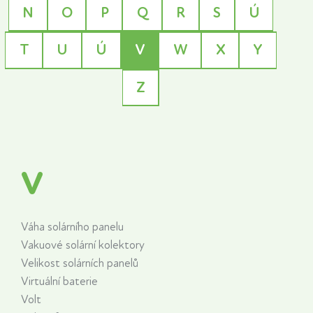
N
O
P
Q
R
S
Ú
T
U
Ú
V
W
X
Y
Z
V
Váha solárního panelu
Vakuové solární kolektory
Velikost solárních panelů
Virtuální baterie
Volt