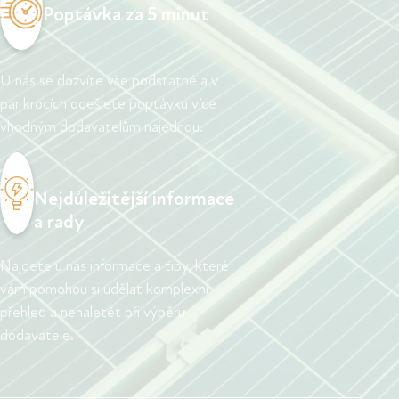
Poptávka za 5 minut
U nás se dozvíte vše podstatné a v
pár krocích odešlete poptávku více
vhodným dodavatelům najednou.
Nejdůležitější informace
a rady
Najdete u nás informace a tipy, které
vám pomohou si udělat komplexní
přehled a nenaletět při výběru
dodavatele.