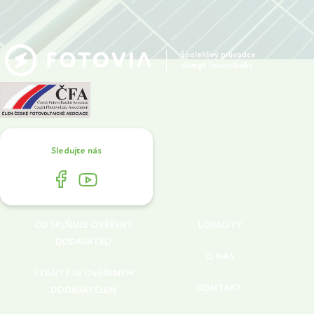
Spolehlivý průvodce
džunglí fotovoltaiky
Sledujte nás
CO SPLŇUJE OVĚŘENÝ
LOKALITY
DODAVATEL?
O NÁS
STAŇTE SE OVĚŘENÝM
KONTAKT
DODAVATELEM