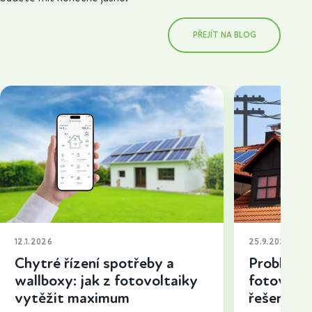
PŘEJÍT NA BLOG
12.1.2026
25.9.2025
Chytré řízení spotřeby a
Problémy 
wallboxy: jak z fotovoltaiky
fotovolta
vytěžit maximum
řešení a t