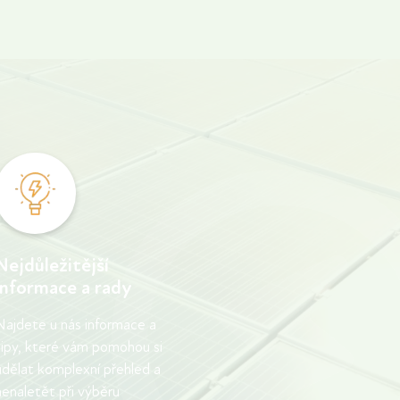
maximálně využili jejich potenciál. V tomto
článku se podíváme na možnosti
propojení fotovoltaiky s nabíjecími
stanicemi pro elektromobily a poradíme
vám, jak můžete ušetřit na nákladech za
elektřinu.
Nejdůležitější
informace a rady
Najdete u nás informace a
tipy, které vám pomohou si
udělat komplexní přehled a
nenaletět při výběru