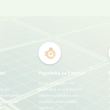
ení
Poptávka za 5 minut
U nás se dozvíte vše
e při
podstatné a v pár krocích
 prověřujeme
odešlete poptávku více
olujeme dle
vhodným dodavatelům
í.
najednou.