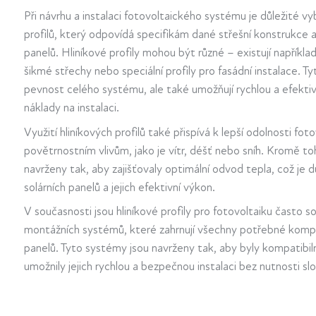
Při návrhu a instalaci fotovoltaického systému je důležité vy
profilů, který odpovídá specifikám dané střešní konstrukce
panelů. Hliníkové profily mohou být různé – existují například
šikmé střechy nebo speciální profily pro fasádní instalace. Tyto
pevnost celého systému, ale také umožňují rychlou a efektiv
náklady na instalaci.
Využití hliníkových profilů také přispívá k lepší odolnosti fot
povětrnostním vlivům, jako je vítr, déšť nebo sníh. Kromě toh
navrženy tak, aby zajišťovaly optimální odvod tepla, což je 
solárních panelů a jejich efektivní výkon.
V současnosti jsou hliníkové profily pro fotovoltaiku často 
montážních systémů, které zahrnují všechny potřebné komp
panelů. Tyto systémy jsou navrženy tak, aby byly kompatibiln
umožnily jejich rychlou a bezpečnou instalaci bez nutnosti sl