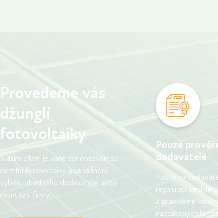
čekali.
vývoji cen energií.
Provedeme vás
džunglí
fotovoltaiky
Pouze prověř
dodavatelé
Naším cílem je vaše zorientování se
na trhu fotovoltaiky a usnadnění
Každého dodavatel
výběru vhodného dodavatele nebo
registraci pečlivě
montážní firmy.
a pravidelně kontr
nastavených kritéri