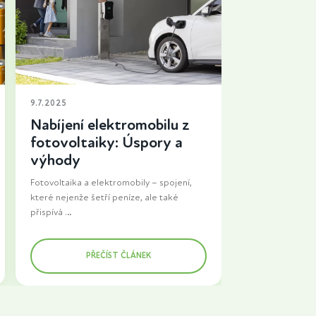
9.7.2025
Nabíjení elektromobilu z
fotovoltaiky: Úspory a
výhody
Fotovoltaika a elektromobily – spojení,
které nejenže šetří peníze, ale také
přispívá
k ochraně životního prostředí. Pokud
uvažujete o investici do fotovoltaické
PŘEČÍST ČLÁNEK
elektrárny
a zároveň plánujete přechod na
elektromobil, je dobré vědět, jak tyto
technologie kombinovat, abyste