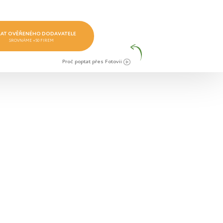
AT OVĚŘENÉHO DODAVATELE
SROVNÁME +50 FIREM
Proč poptat přes Fotovii