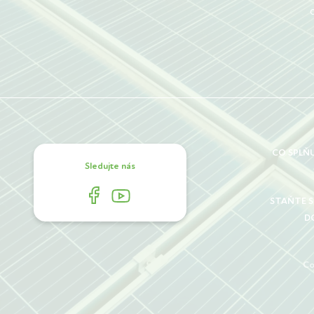
CO SPLŇ
Sledujte nás
STAŇTE 
D
Co