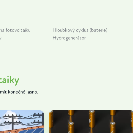
 na fotovoltaiku
Hloubkový cyklus (baterie)
y
Hydrogenerátor
taiky
mít konečně jasno.