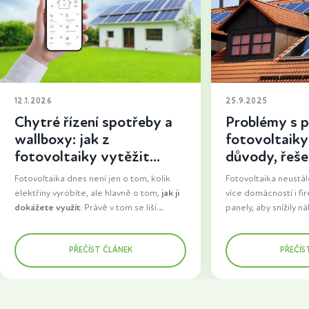
12.1.2026
25.9.2025
Chytré řízení spotřeby a
Problémy s p
wallboxy: jak z
fotovoltaiky 
fotovoltaiky vytěžit
důvody, řešen
maximum
uspět
Fotovoltaika dnes není jen o tom, kolik
Fotovoltaika neustále
elektřiny vyrobíte, ale hlavně o tom,
jak ji
více domácností i fir
dokážete využít
. Právě v tom se liší
panely, aby snížily n
základní instalace od řešení, které dává
staly se energeticky
Zatímco dříve šla velká část vyrobené
dlouhodobě smysl. Do popředí se proto
Jenže jeden zásadní
energie do sítě, dnes se domácnosti snaží
PŘEČÍST ČLÁNEK
PŘEČÍS
dostává chytré řízení spotřeby a wallboxy
jako největší překáž
spotřebovat co nejvíc elektřiny přímo u
pro nabíjení elektromobilů. Prvky, které z
fotovoltaiky k distrib
sebe. Důvod je jednoduchý. Vlastní
fotovoltaiky dělají skutečně funkční
setkává s tím, že jej
elektřina má větší hodnotu než ta
součást domácnosti.
nebo celý proces tr
prodaná a zároveň snižuje závislost na