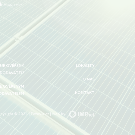
dodavatele.
UJE OVĚŘENÝ
LOKALITY
DODAVATEL?
O NÁS
SE OVĚŘENÝM
KONTAKT
ODAVATELEM
pyright © 2026 | Fotovia.cz | web by