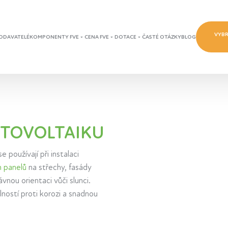
VYBR
ODAVATELÉ
KOMPONENTY FVE
CENA FVE
DOTACE
ČASTÉ OTÁZKY
BLOG
OTOVOLTAIKU
se používají při instalaci
h panelů
na střechy, fasády
rávnou orientaci vůči slunci.
lností proti korozi a snadnou