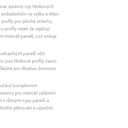
brat správný typ hliníkových
 a požadavkům na výšku a sklon
 profily pro ploché střechy,
 profily nejen že zajišťují
ní montáž panelů, což snižuje
ovoltaických panelů vůči
o jsou hliníkové profily často
důležité pro dlouhou životnost
součástí kompletních
onenty pro montáž solárních
í s různými typy panelů a
ožitého plánování a výpočtů.