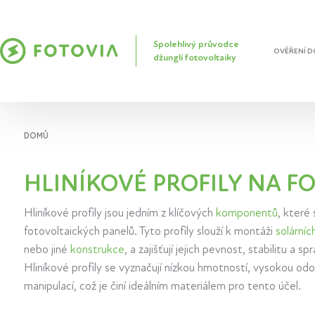
Spolehlivý průvodce
OVĚŘENÍ D
džunglí fotovoltaiky
DOMŮ
HLINÍKOVÉ PROFILY NA F
Hliníkové profily jsou jedním z klíčových
komponentů
, které 
fotovoltaických panelů. Tyto profily slouží k montáži
solárníc
nebo jiné
konstrukce
, a zajišťují jejich pevnost, stabilitu a sp
Hliníkové profily se vyznačují nízkou hmotností, vysokou odo
manipulací, což je činí ideálním materiálem pro tento účel.