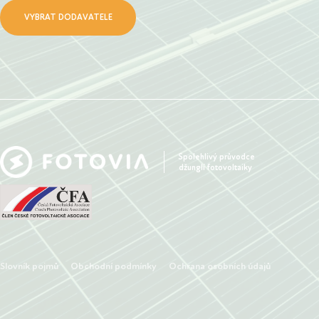
VYBRAT DODAVATELE
Spolehlivý průvodce
džunglí fotovoltaiky
Slovník pojmů
Obchodní podmínky
Ochrana osobních údajů