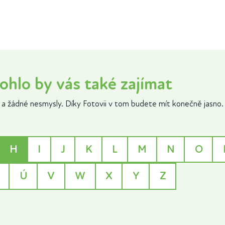
ohlo by vás také zajímat
a žádné nesmysly. Díky Fotovii v tom budete mít konečně jasno.
H
I
J
K
L
M
N
O
Ú
V
W
X
Y
Z