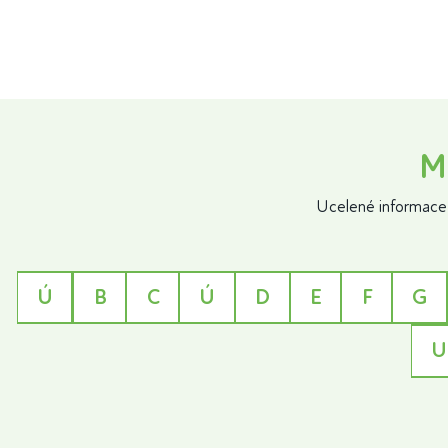
M
Ucelené informace 
Ú
B
C
Ú
D
E
F
G
U