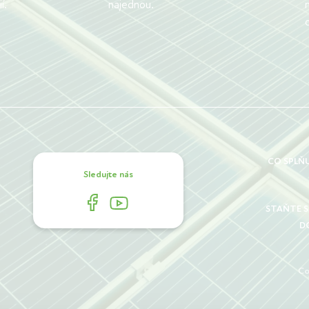
í.
najednou.
CO SPLŇ
Sledujte nás
STAŇTE 
D
Co