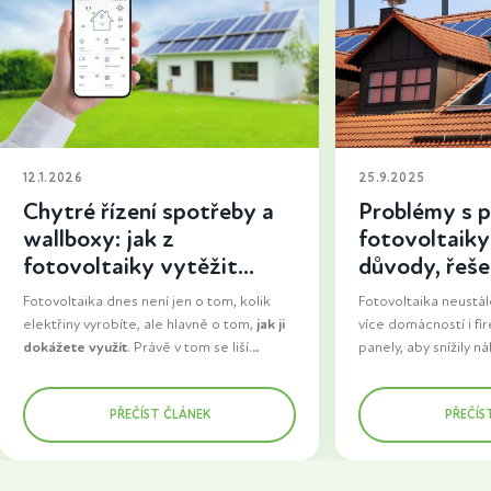
12.1.2026
25.9.2025
Chytré řízení spotřeby a
Problémy s p
wallboxy: jak z
fotovoltaiky 
fotovoltaiky vytěžit
důvody, řešen
maximum
uspět
Fotovoltaika dnes není jen o tom, kolik
Fotovoltaika neustále
elektřiny vyrobíte, ale hlavně o tom,
jak ji
více domácností i fir
dokážete využít
. Právě v tom se liší
panely, aby snížily n
základní instalace od řešení, které dává
staly se energeticky
Zatímco dříve šla velká část vyrobené
dlouhodobě smysl. Do popředí se proto
Jenže jeden zásadní
energie do sítě, dnes se domácnosti snaží
PŘEČÍST ČLÁNEK
PŘEČÍS
dostává chytré řízení spotřeby a wallboxy
jako největší překáž
spotřebovat co nejvíc elektřiny přímo u
pro nabíjení elektromobilů. Prvky, které z
fotovoltaiky k distrib
sebe. Důvod je jednoduchý. Vlastní
fotovoltaiky dělají skutečně funkční
setkává s tím, že jej
elektřina má větší hodnotu než ta
součást domácnosti.
nebo celý proces tr