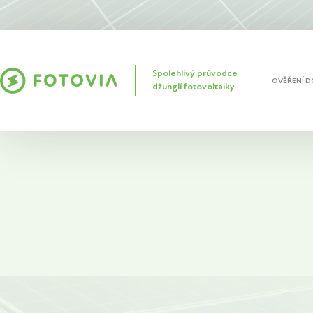
Spolehlivý průvodce
OVĚŘENÍ D
džunglí fotovoltaiky