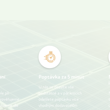
ení
Poptávka za 5 minut
U nás se dozvíte vše
e při
podstatné a v pár krocích
 prověřujeme
odešlete poptávku více
olujeme dle
vhodným dodavatelům