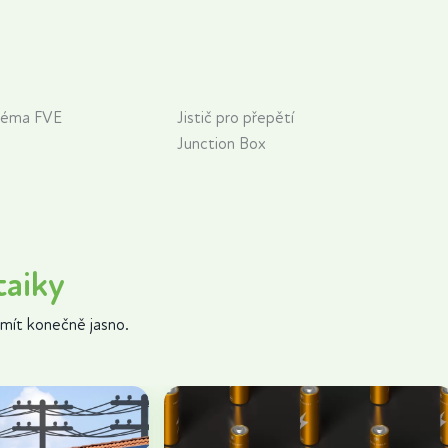
héma FVE
Jistič pro přepětí
Junction Box
taiky
mít konečně jasno.