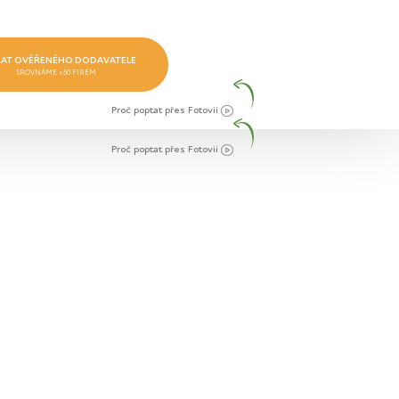
AT OVĚŘENÉHO DODAVATELE
SROVNÁME +50 FIREM
Proč poptat přes Fotovii
Proč poptat přes Fotovii