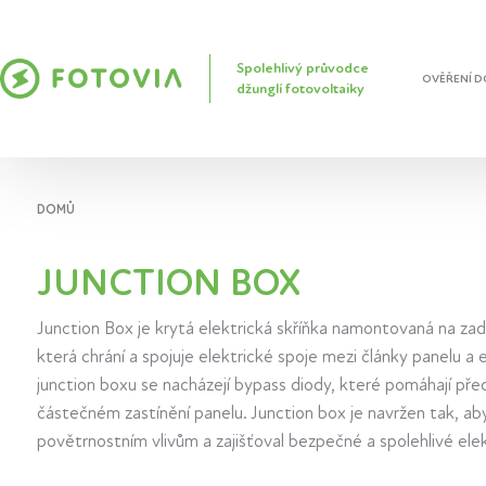
Spolehlivý průvodce
OVĚŘENÍ D
džunglí fotovoltaiky
DOMŮ
JUNCTION BOX
Junction Box je krytá elektrická skříňka namontovaná na zadn
která chrání a spojuje elektrické spoje mezi články panelu a 
junction boxu se nacházejí bypass diody, které pomáhají př
částečném zastínění panelu. Junction box je navržen tak, aby
povětrnostním vlivům a zajišťoval bezpečné a spolehlivé elek