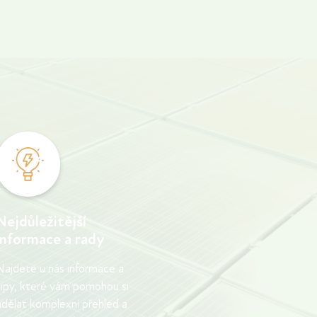
maximálně využili jejich potenciál. V tomto
článku se podíváme na možnosti
propojení fotovoltaiky s nabíjecími
stanicemi pro elektromobily a poradíme
vám, jak můžete ušetřit na nákladech za
elektřinu.
Nejdůležitější
informace a rady
Najdete u nás informace a
tipy, které vám pomohou si
udělat komplexní přehled a