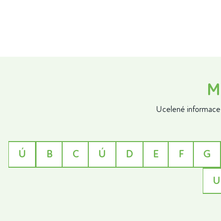
M
Ucelené informace 
Ú
B
C
Ú
D
E
F
G
U