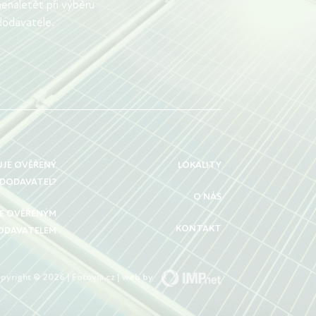
nenaletět při výběru
dodavatele.
UJE OVĚŘENÝ
LOKALITY
DODAVATEL?
O NÁS
SE OVĚŘENÝM
KONTAKT
ODAVATELEM
pyright © 2026 | Fotovia.cz | web by