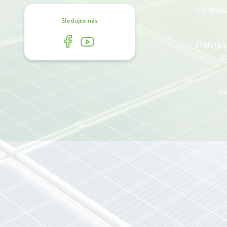
CO SPLŇ
Sledujte nás
STAŇTE 
D
Co