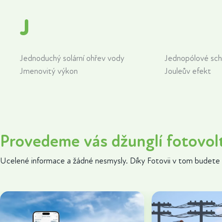
J
Jednoduchý solární ohřev vody
Jednopólové sc
Jmenovitý výkon
Jouleův efekt
Provedeme vás džunglí fotovol
Ucelené informace a žádné nesmysly. Díky Fotovii v tom budete 