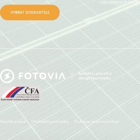
nastavených kritéri
VYBRAT DODAVATELE
Spolehlivý průvodce
džunglí fotovoltaiky
Slovník pojmů
Obchodní podmínky
Ochrana osobních údajů