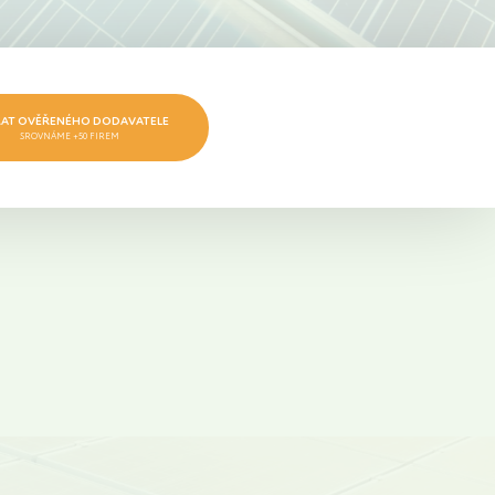
AT OVĚŘENÉHO DODAVATELE
SROVNÁME +50 FIREM