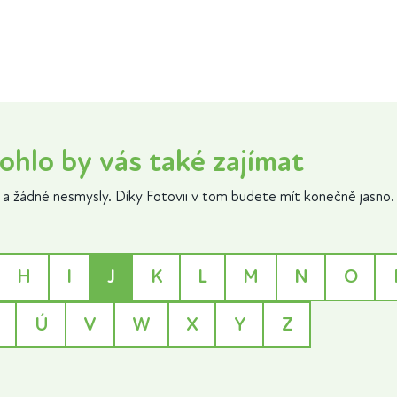
ohlo by vás také zajímat
a žádné nesmysly. Díky Fotovii v tom budete mít konečně jasno.
H
I
J
K
L
M
N
O
Ú
V
W
X
Y
Z