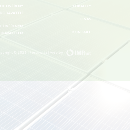
UJE OVĚŘENÝ
LOKALITY
DODAVATEL?
O NÁS
SE OVĚŘENÝM
KONTAKT
ODAVATELEM
pyright © 2026 | Fotovia.cz | web by