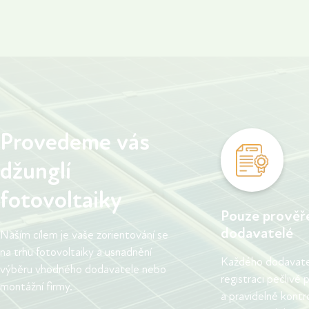
prodaná a zároveň snižuje závislost na
čekali.
vývoji cen energií.
Provedeme vás
džunglí
fotovoltaiky
Pouze prověř
dodavatelé
Naším cílem je vaše zorientování se
na trhu fotovoltaiky a usnadnění
Každého dodavatel
výběru vhodného dodavatele nebo
registraci pečlivě
montážní firmy.
a pravidelně kontr