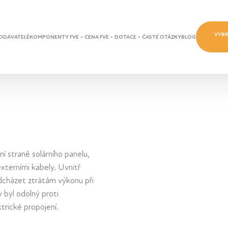
VYBR
ODAVATELÉ
KOMPONENTY FVE
CENA FVE
DOTACE
ČASTÉ OTÁZKY
BLOG
í straně solárního panelu,
externími kabely. Uvnitř
edcházet ztrátám výkonu při
 byl odolný proti
trické propojení.