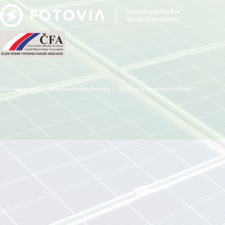
Spolehlivý průvodce
džunglí fotovoltaiky
Slovník pojmů
Obchodní podmínky
Ochrana osobních údajů