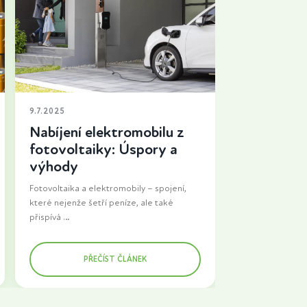
9.7.2025
Nabíjení elektromobilu z
fotovoltaiky: Úspory a
výhody
Fotovoltaika a elektromobily – spojení,
které nejenže šetří peníze, ale také
přispívá
k ochraně životního prostředí. Pokud
uvažujete o investici do fotovoltaické
PŘEČÍST ČLÁNEK
elektrárny
a zároveň plánujete přechod na
elektromobil, je dobré vědět, jak tyto
technologie kombinovat, abyste