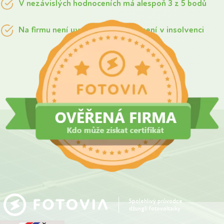
V nezávislých hodnoceních má alespoň 3 z 5 bodů
Na firmu není uvalena exekuce a není v insolvenci
Spolehlivý průvodce
džunglí fotovoltaiky