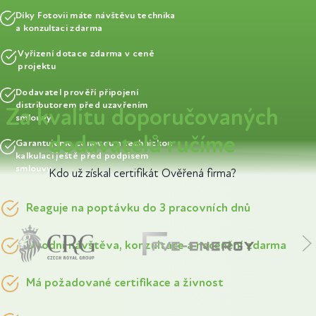
Díky Fotovii máte návštěvu technika
a konzultaci zdarma
Vyřízení dotace zdarma v ceně
projektu
Dodavatel prověří připojení
distributorem před uzavřením
Za kvalitu doporučovaných
smlouvy
dodavatelů ručíme
Garantujeme cenovou a technickou
kalkulaci ještě před podpisem
smlouvy
Kdo už získal certifikát Ověřená firma?
Reaguje na poptávku do 3 pracovních dnů
Úvodní návštěva, konzultace a nacenění zdarma
Má požadované certifikace a živnost