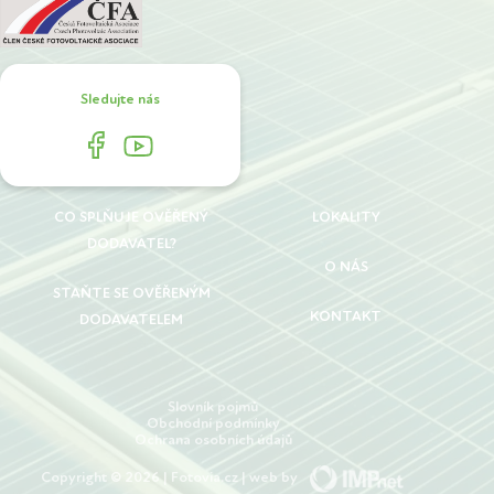
Sledujte nás
CO SPLŇUJE OVĚŘENÝ
LOKALITY
DODAVATEL?
O NÁS
STAŇTE SE OVĚŘENÝM
KONTAKT
DODAVATELEM
Slovník pojmů
Obchodní podmínky
Ochrana osobních údajů
Copyright © 2026 | Fotovia.cz | web by