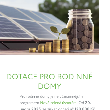
DOTACE PRO RODINNÉ
DOMY
Pro rodinné domy je nejvýznamnějším
programem
Nová zelená úsporám
. Od
20.
února 2025
lze získat dotaci až
120 000 Kč