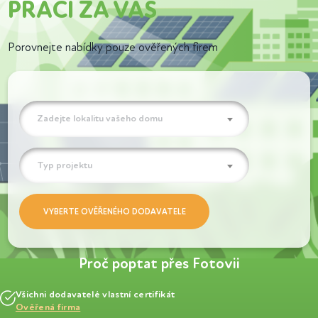
PRÁCI ZA VÁS
Porovnejte nabídky pouze ověřených firem
Zadejte lokalitu vašeho domu
Typ projektu
Proč poptat přes Fotovii
Všichni dodavatelé vlastní certifikát
Ověřená firma