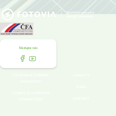
Spolehlivý průvodce
džunglí fotovoltaiky
Sledujte nás
CO SPLŇUJE OVĚŘENÝ
LOKALITY
DODAVATEL?
O NÁS
STAŇTE SE OVĚŘENÝM
KONTAKT
DODAVATELEM