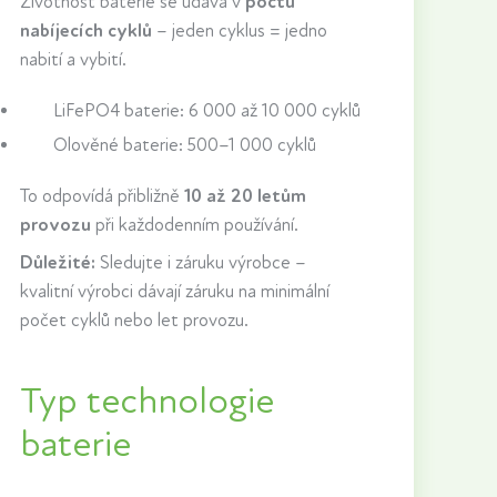
Životnost baterie se udává v
počtu
nabíjecích cyklů
– jeden cyklus = jedno
nabití a vybití.
LiFePO4 baterie: 6 000 až 10 000 cyklů
Olověné baterie: 500–1 000 cyklů
To odpovídá přibližně
10 až 20 letům
provozu
při každodenním používání.
Důležité:
Sledujte i záruku výrobce –
kvalitní výrobci dávají záruku na minimální
počet cyklů nebo let provozu.
Typ technologie
baterie