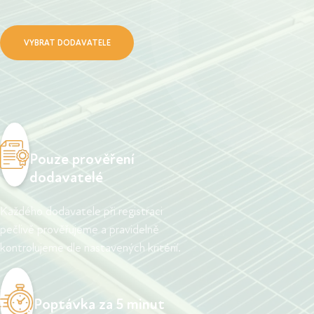
VYBRAT DODAVATELE
Pouze prověření
dodavatelé
Každého dodavatele při registraci
pečlivě prověřujeme a pravidelně
kontrolujeme dle nastavených kritérií.
Poptávka za 5 minut