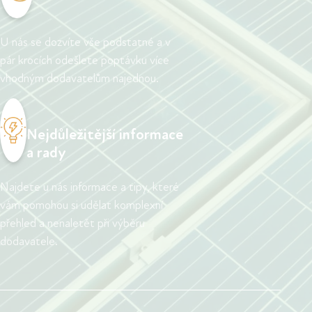
U nás se dozvíte vše podstatné a v
pár krocích odešlete poptávku více
vhodným dodavatelům najednou.
Nejdůležitější informace
a rady
Najdete u nás informace a tipy, které
vám pomohou si udělat komplexní
přehled a nenaletět při výběru
dodavatele.