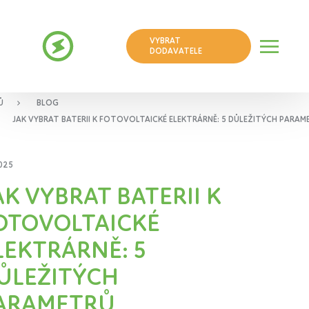
VYBRAT
DODAVATELE
Ů
BLOG
JAK VYBRAT BATERII K FOTOVOLTAICKÉ ELEKTRÁRNĚ: 5 DŮLEŽITÝCH PARAM
2025
AK VYBRAT BATERII K
OTOVOLTAICKÉ
LEKTRÁRNĚ: 5
ŮLEŽITÝCH
ARAMETRŮ