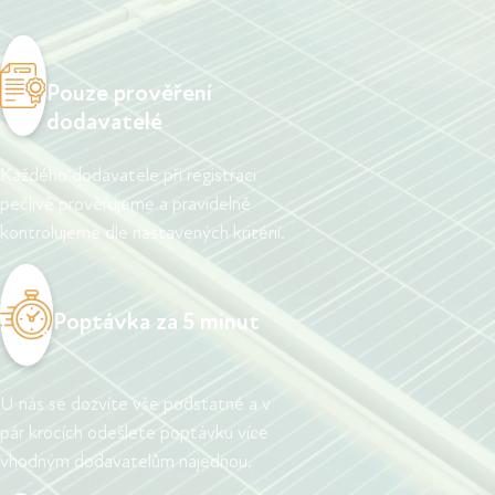
Pouze prověření
dodavatelé
Každého dodavatele při registraci
pečlivě prověřujeme a pravidelně
kontrolujeme dle nastavených kritérií.
Poptávka za 5 minut
U nás se dozvíte vše podstatné a v
pár krocích odešlete poptávku více
vhodným dodavatelům najednou.