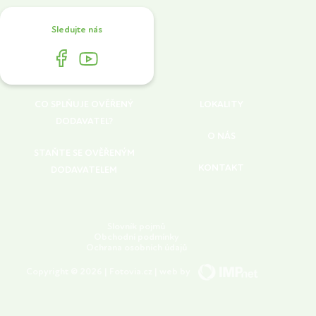
Sledujte nás
CO SPLŇUJE OVĚŘENÝ
LOKALITY
DODAVATEL?
O NÁS
STAŇTE SE OVĚŘENÝM
KONTAKT
DODAVATELEM
Slovník pojmů
Obchodní podmínky
Ochrana osobních údajů
Copyright © 2026 | Fotovia.cz | web by