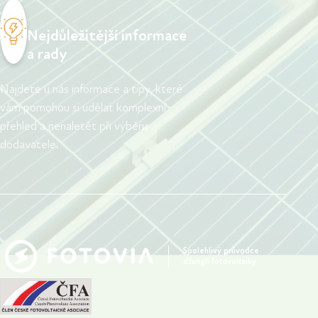
Nejdůležitější informace
a rady
Najdete u nás informace a tipy, které
vám pomohou si udělat komplexní
přehled a nenaletět při výběru
dodavatele.
Spolehlivý průvodce
džunglí fotovoltaiky