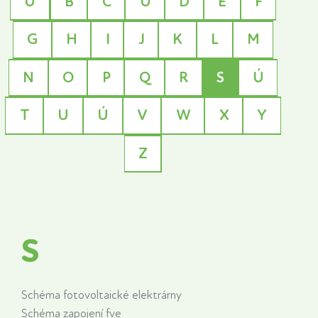
Ú
B
C
Ú
D
E
F
G
H
I
J
K
L
M
N
O
P
Q
R
S
Ú
T
U
Ú
V
W
X
Y
Z
S
Schéma fotovoltaické elektrárny
Schéma zapojení fve