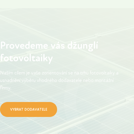
než ta prodaná a zároveň snižuje závislost na
déle, než čekali
vývoji cen energií.
Provedeme vás džunglí
fotovoltaiky
Naším cílem je vaše zorientování se na trhu fotovoltaiky a
usnadnění výběru vhodného dodavatele nebo montážní
firmy.
VYBRAT DODAVATELE