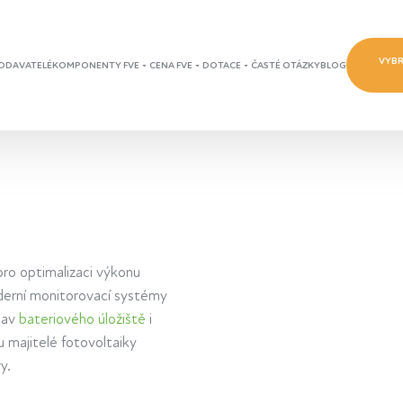
VYBR
ODAVATELÉ
KOMPONENTY FVE
CENA FVE
DOTACE
ČASTÉ OTÁZKY
BLOG
pro optimalizaci výkonu
derní monitorovací systémy
tav
bateriového úložiště
i
 majitelé fotovoltaiky
y.