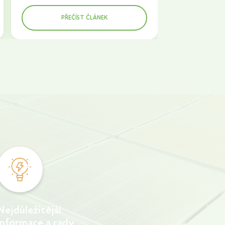
uvažujete o investici do fotovoltaické
PŘEČÍST ČLÁNEK
elektrárny
a zároveň plánujete přechod na
elektromobil, je dobré vědět, jak tyto
technologie kombinovat, abyste
maximálně využili jejich potenciál. V tomto
článku se podíváme na možnosti
propojení fotovoltaiky s nabíjecími
stanicemi pro elektromobily a poradíme
vám, jak můžete ušetřit na nákladech za
elektřinu.
Nejdůležitější
informace a rady