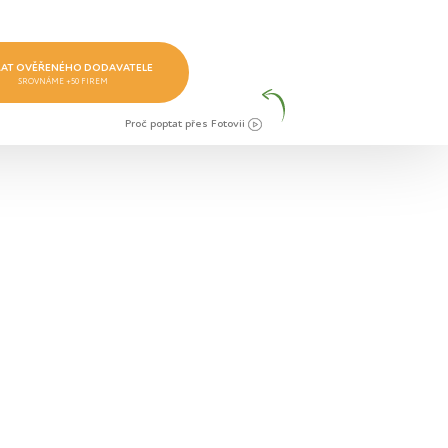
AT OVĚŘENÉHO DODAVATELE
SROVNÁME +50 FIREM
Proč poptat přes Fotovii