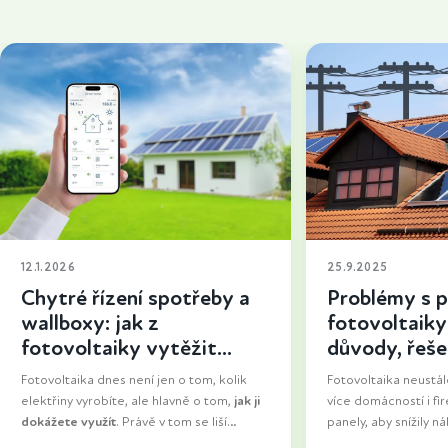
12.1.2026
25.9.2025
Chytré řízení spotřeby a
Problémy s p
wallboxy: jak z
fotovoltaiky 
fotovoltaiky vytěžit
důvody, řešen
maximum
uspět
Fotovoltaika dnes není jen o tom, kolik
Fotovoltaika neustále
elektřiny vyrobíte, ale hlavně o tom,
jak ji
více domácností i fir
dokážete využít
. Právě v tom se liší
panely, aby snížily n
základní instalace od řešení, které dává
staly se energeticky