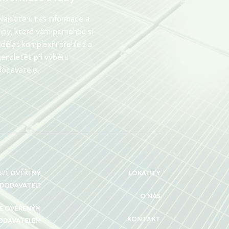
Najdete u nás informace a
tipy, které vám pomohou si
udělat komplexní přehled a
nenaletět při výběru
dodavatele.
UJE OVĚŘENÝ
LOKALITY
DODAVATEL?
O NÁS
SE OVĚŘENÝM
KONTAKT
ODAVATELEM