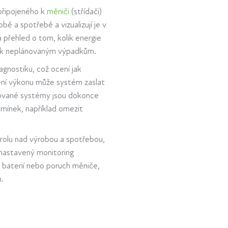
 připojeného k
měniči
(střídači)
ě a spotřebě a vizualizují je v
 přehled o tom, kolik energie
zí k neplánovaným výpadkům.
gnostiku, což ocení jak
žení výkonu může systém zaslat
ikované systémy jsou dokonce
mínek, například omezit
trolu nad výrobou a spotřebou,
 nastavený monitoring
baterií nebo poruch měniče,
.