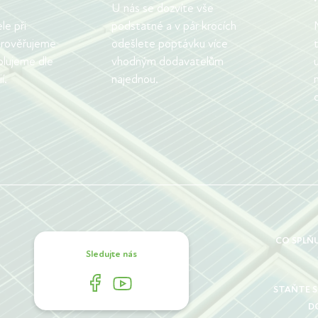
U nás se dozvíte vše
e při
podstatné a v pár krocích
 prověřujeme
odešlete poptávku více
olujeme dle
vhodným dodavatelům
í.
najednou.
CO SPLŇ
Sledujte nás
STAŇTE 
D