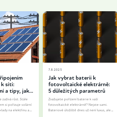
7.8.2025
řipojením
Jak vybrat baterii k
k síti:
fotovoltaické elektrárně:
í a tipy, jak
5 důležitých parametrů
 zažívá růst. Stále
Zvažujete pořízení baterie k vaší
em si pořizuje solární
fotovoltaické elektrárně? Nejste sami.
áklady na elektřinu a
Bateriové úložiště dnes už není luxus, ale
 soběstačnějšími.
praktická investice, která umožní využít