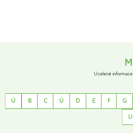
M
Ucelené informace 
Ú
B
C
Ú
D
E
F
G
U