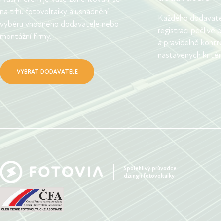
na trhu fotovoltaiky a usnadnění
Každého dodavatel
výběru vhodného dodavatele nebo
registraci pečlivě
montážní firmy.
a pravidelně kontr
nastavených kritéri
VYBRAT DODAVATELE
Spolehlivý průvodce
džunglí fotovoltaiky