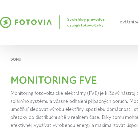
Spolehlivý průvodce
OVĚŘENÍ D
džunglí fotovoltaiky
DOMŮ
MONITORING FVE
Monitoring fotovoltaické elektrárny (FVE) je klíčový nástroj 
solárního systému a včasné odhalení případných poruch. Mo
umožňují sledovat výrobu elektřiny, spotřebu domácnosti, s
přetoky do distribuční sítě v reálném čase. Díky tomu mohou
efektivněji využívat vyrobenou energii a maximalizovat úspor