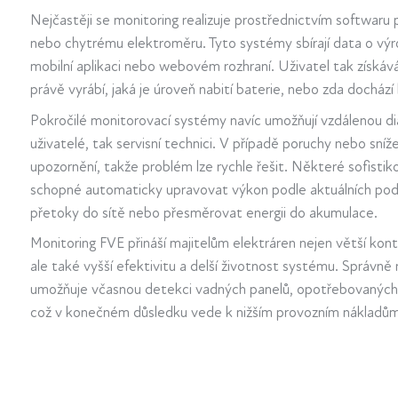
Nejčastěji se monitoring realizuje prostřednictvím softwaru
nebo chytrému elektroměru. Tyto systémy sbírají data o výrob
mobilní aplikaci nebo webovém rozhraní. Uživatel tak získává
právě vyrábí, jaká je úroveň nabití baterie, nebo zda dochá
Pokročilé monitorovací systémy navíc umožňují vzdálenou dia
uživatelé, tak servisní technici. V případě poruchy nebo sní
upozornění, takže problém lze rychle řešit. Některé sofist
schopné automaticky upravovat výkon podle aktuálních pod
přetoky do sítě nebo přesměrovat energii do akumulace.
Monitoring FVE přináší majitelům elektráren nejen větší kon
ale také vyšší efektivitu a delší životnost systému. Správně
umožňuje včasnou detekci vadných panelů, opotřebovaných 
což v konečném důsledku vede k nižším provozním nákladům