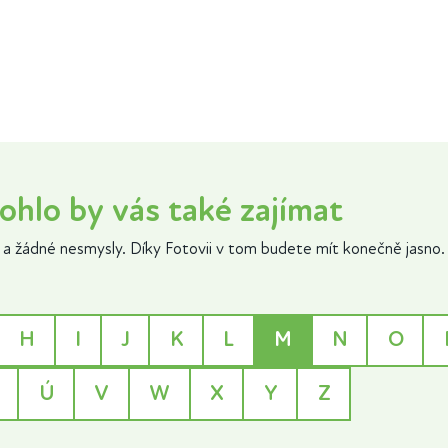
ohlo by vás také zajímat
a žádné nesmysly. Díky Fotovii v tom budete mít konečně jasno.
H
I
J
K
L
M
N
O
Ú
V
W
X
Y
Z