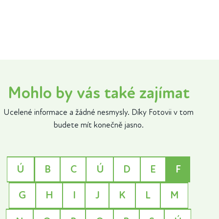
Mohlo by vás také zajímat
Ucelené informace a žádné nesmysly. Díky Fotovii v tom
budete mít konečně jasno.
Ú
B
C
Ú
D
E
F
G
H
I
J
K
L
M