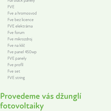
Full black panely
FVE
Fve a hromosvod
Fve bez licence
FVE elektrárna
Fve forum
Fve mikrozdroj
Fve na klíč
Fve panel 450wp
FVE panely
Fve profil
Fve set
FVE string
Provedeme vás džunglí
fotovoltaiky