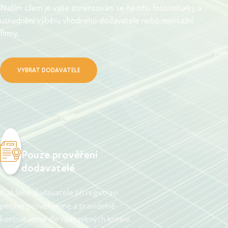
Naším cílem je vaše zorientování se na trhu fotovoltaiky a
usnadnění výběru vhodného dodavatele nebo montážní
firmy.
VYBRAT DODAVATELE
Pouze prověření
dodavatelé
Každého dodavatele při registraci
pečlivě prověřujeme a pravidelně
kontrolujeme dle nastavených kritérií.