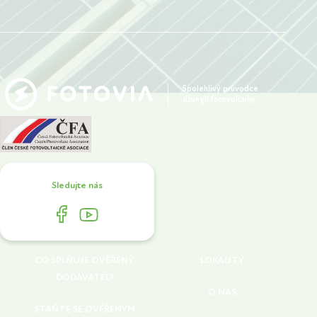
Spolehlivý průvodce
džunglí fotovoltaiky
Sledujte nás
CO SPLŇUJE OVĚŘENÝ
LOKALITY
DODAVATEL?
O NÁS
STAŇTE SE OVĚŘENÝM