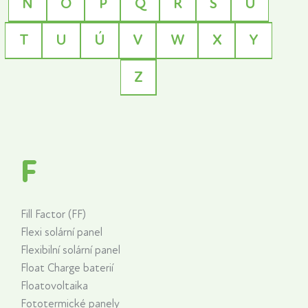
N
O
P
Q
R
S
Ú
T
U
Ú
V
W
X
Y
Z
F
Fill Factor (FF)
Flexi solární panel
Flexibilní solární panel
Float Charge baterií
Floatovoltaika
Fototermické panely