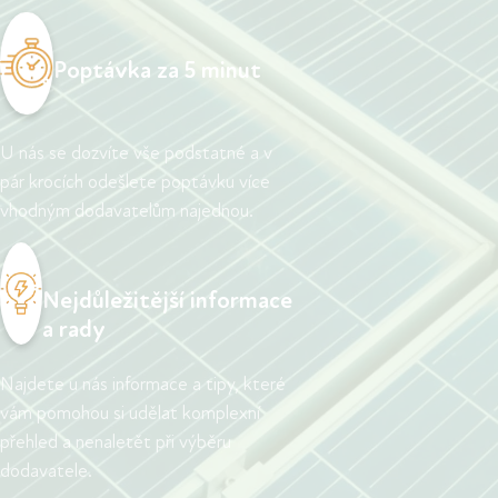
Poptávka za 5 minut
U nás se dozvíte vše podstatné a v
pár krocích odešlete poptávku více
vhodným dodavatelům najednou.
Nejdůležitější informace
a rady
Najdete u nás informace a tipy, které
vám pomohou si udělat komplexní
přehled a nenaletět při výběru
dodavatele.