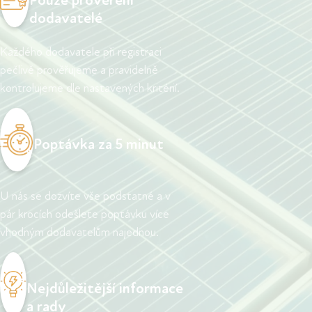
Pouze prověření
dodavatelé
Každého dodavatele při registraci
pečlivě prověřujeme a pravidelně
kontrolujeme dle nastavených kritérií.
Poptávka za 5 minut
U nás se dozvíte vše podstatné a v
pár krocích odešlete poptávku více
vhodným dodavatelům najednou.
Nejdůležitější informace
a rady