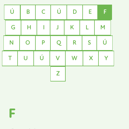
Ú
B
C
Ú
D
E
F
G
H
I
J
K
L
M
N
O
P
Q
R
S
Ú
T
U
Ú
V
W
X
Y
Z
F