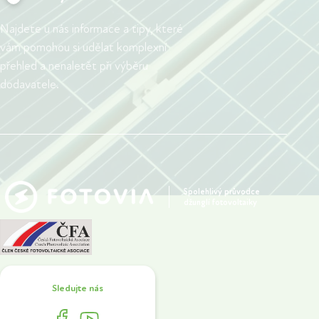
Najdete u nás informace a tipy, které
vám pomohou si udělat komplexní
přehled a nenaletět při výběru
dodavatele.
Spolehlivý průvodce
džunglí fotovoltaiky
Sledujte nás