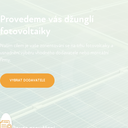
Provedeme vás džunglí
fotovoltaiky
Naším cílem je vaše zorientování se na trhu fotovoltaiky a
usnadnění výběru vhodného dodavatele nebo montážní
firmy.
VYBRAT DODAVATELE