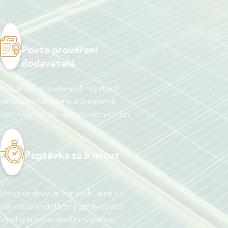
Pouze prověření
dodavatelé
Každého dodavatele při registraci
pečlivě prověřujeme a pravidelně
kontrolujeme dle nastavených kritérií.
Poptávka za 5 minut
U nás se dozvíte vše podstatné a v
pár krocích odešlete poptávku více
vhodným dodavatelům najednou.