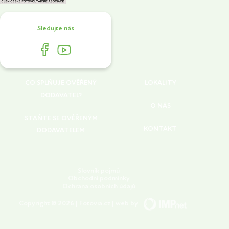
Sledujte nás
CO SPLŇUJE OVĚŘENÝ
LOKALITY
DODAVATEL?
O NÁS
STAŇTE SE OVĚŘENÝM
KONTAKT
DODAVATELEM
Slovník pojmů
Obchodní podmínky
Ochrana osobních údajů
Copyright © 2026 | Fotovia.cz | web by