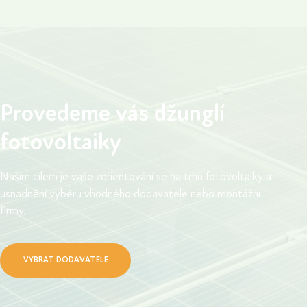
než ta prodaná a zároveň snižuje závislost na
déle, než čekali
vývoji cen energií.
Provedeme vás džunglí
fotovoltaiky
Naším cílem je vaše zorientování se na trhu fotovoltaiky a
usnadnění výběru vhodného dodavatele nebo montážní
firmy.
VYBRAT DODAVATELE