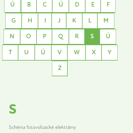
Ú
B
C
Ú
D
E
F
G
H
I
J
K
L
M
N
O
P
Q
R
S
Ú
T
U
Ú
V
W
X
Y
Z
S
Schéma fotovoltaické elektrárny