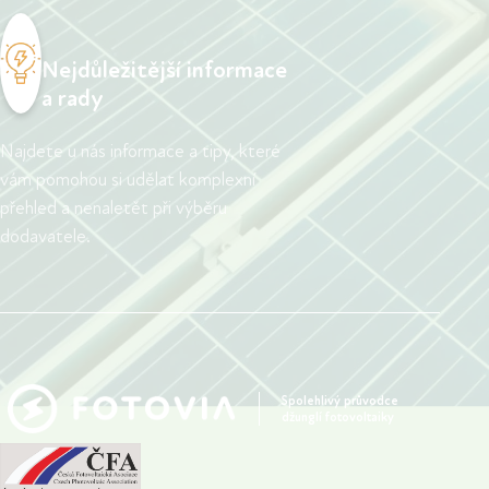
Nejdůležitější informace
a rady
Najdete u nás informace a tipy, které
vám pomohou si udělat komplexní
přehled a nenaletět při výběru
dodavatele.
Spolehlivý průvodce
džunglí fotovoltaiky