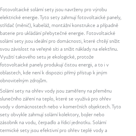
Fotovoltaické solární sety jsou navrženy pro výrobu
elektrické energie. Tyto sety zahrnují fotovoltaické panely,
střídač (měnič), kabeláž, montážní konstrukce a případně
baterie pro ukládání přebytečné energie. Fotovoltaické
solární sety jsou ideální pro domácnosti, které chtějí snížit
svou závislost na veřejné síti a snížit náklady na elektřinu.
Využití takového setu je ekologické, protože
fotovoltaické panely produkují čistou energii, a to i v
oblastech, kde není k dispozici přímý přístup k jiným
obnovitelným zdrojům.
Solární sety na ohřev vody jsou zaměřeny na přeměnu
slunečního záření na teplo, které se využívá pro ohřev
vody v domácnostech nebo v komerčních objektech. Tyto
sety obvykle zahrnují solární kolektory, bojler nebo
zásobník na vodu, čerpadlo a řídicí jednotku. Solární
termické sety jsou efektivní pro ohřev teplé vody a