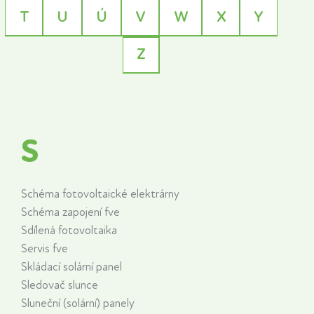
T
U
Ú
V
W
X
Y
Z
S
Schéma fotovoltaické elektrárny
Schéma zapojení fve
Sdílená fotovoltaika
Servis fve
Skládací solární panel
Sledovač slunce
Sluneční (solární) panely