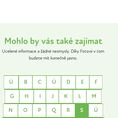
Mohlo by vás také zajímat
Ucelené informace a žádné nesmysly. Díky Fotovii v tom
budete mít konečně jasno.
Ú
B
C
Ú
D
E
F
G
H
I
J
K
L
M
N
O
P
Q
R
S
Ú