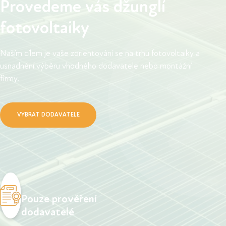
Provedeme vás džunglí
fotovoltaiky
Naším cílem je vaše zorientování se na trhu fotovoltaiky a
usnadnění výběru vhodného dodavatele nebo montážní
firmy.
VYBRAT DODAVATELE
Pouze prověření
dodavatelé