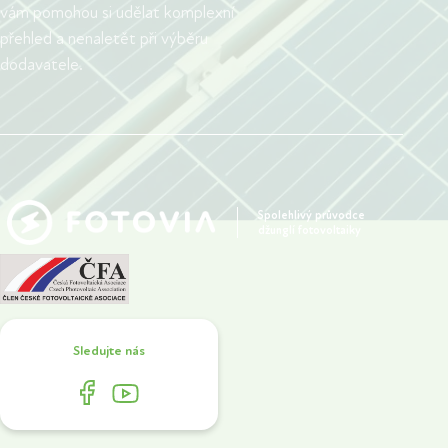
vám pomohou si udělat komplexní
přehled a nenaletět při výběru
dodavatele.
Spolehlivý průvodce
džunglí fotovoltaiky
Sledujte nás