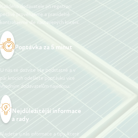
Každého dodavatele při registraci
pečlivě prověřujeme a pravidelně
kontrolujeme dle nastavených kritérií.
Poptávka za 5 minut
U nás se dozvíte vše podstatné a v
pár krocích odešlete poptávku více
vhodným dodavatelům najednou.
Nejdůležitější informace
a rady
Najdete u nás informace a tipy, které