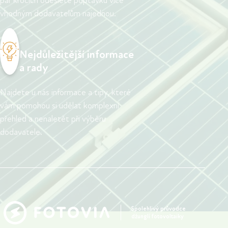
pár krocích odešlete poptávku více
vhodným dodavatelům najednou.
Nejdůležitější informace
a rady
Najdete u nás informace a tipy, které
vám pomohou si udělat komplexní
přehled a nenaletět při výběru
dodavatele.
Spolehlivý průvodce
džunglí fotovoltaiky