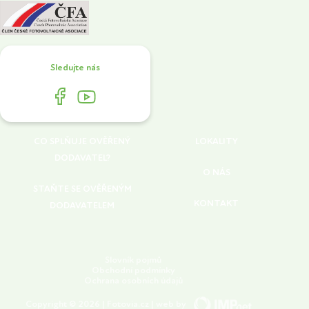
Sledujte nás
CO SPLŇUJE OVĚŘENÝ
LOKALITY
DODAVATEL?
O NÁS
STAŇTE SE OVĚŘENÝM
KONTAKT
DODAVATELEM
Slovník pojmů
Obchodní podmínky
Ochrana osobních údajů
Copyright © 2026 | Fotovia.cz | web by