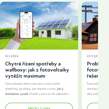
12.1.2026
25.9.2025
Chytré řízení spotřeby a
Problémy 
wallboxy: jak z fotovoltaiky
fotovolta
vytěžit maximum
řešení a t
Fotovoltaika dnes není jen o tom, kolik
Fotovoltaika neu
elektřiny vyrobíte, ale hlavně o tom,
jak ji
domácností i fir
dokážete využít
. Právě v tom se liší základní
aby snížily nákl
instalace od řešení, které dává dlouhodobě
energeticky so
Zatímco dříve šla velká část vyrobené energie
smysl. Do popředí se proto dostává chytré
zásadní krok se
do sítě, dnes se domácnosti snaží spotřebovat
PŘEČÍST ČLÁNEK