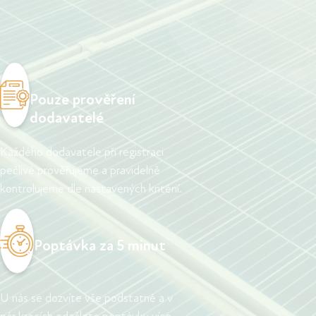
Pouze prověření
dodavatelé
Každého dodavatele při registraci
pečlivě prověřujeme a pravidelně
kontrolujeme dle nastavených kritérií.
Poptávka za 5 minut
U nás se dozvíte vše podstatné a v