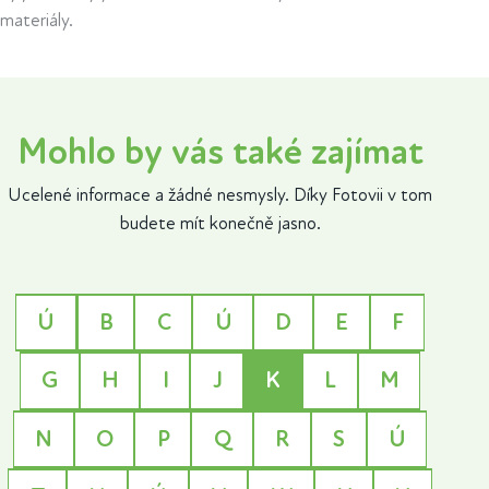
materiály.
Mohlo by vás také zajímat
Ucelené informace a žádné nesmysly. Díky Fotovii v tom
budete mít konečně jasno.
Ú
B
C
Ú
D
E
F
G
H
I
J
K
L
M
N
O
P
Q
R
S
Ú