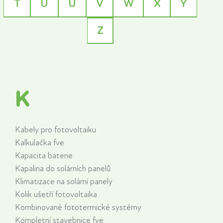
T
U
Ú
V
W
X
Y
Z
K
Kabely pro fotovoltaiku
Kalkulačka fve
Kapacita baterie
Kapalina do solárních panelů
Klimatizace na solární panely
Kolik ušetří fotovoltaika
Kombinované fototermické systémy
Kompletní stavebnice fve