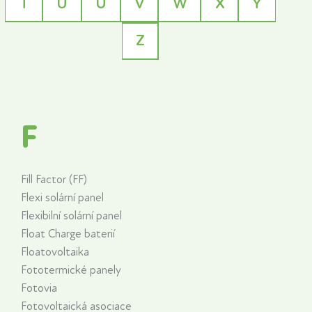
T
U
Ú
V
W
X
Y
Z
F
Fill Factor (FF)
Flexi solární panel
Flexibilní solární panel
Float Charge baterií
Floatovoltaika
Fototermické panely
Fotovia
Fotovoltaická asociace