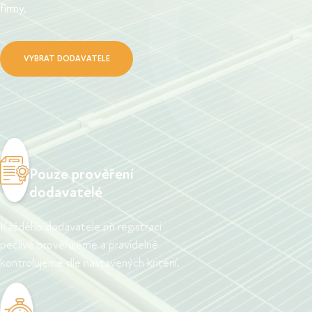
firmy.
VYBRAT DODAVATELE
Pouze prověření
dodavatelé
Každého dodavatele při registraci
pečlivě prověřujeme a pravidelně
kontrolujeme dle nastavených kritérií.