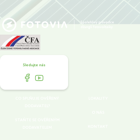
Spolehlivý průvodce
džunglí fotovoltaiky
Sledujte nás
CO SPLŇUJE OVĚŘENÝ
LOKALITY
DODAVATEL?
O NÁS
STAŇTE SE OVĚŘENÝM
KONTAKT
DODAVATELEM