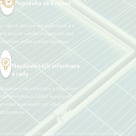
Poptávka za 5 minut
U nás se dozvíte vše podstatné a v
pár krocích odešlete poptávku více
vhodným dodavatelům najednou.
Nejdůležitější informace
a rady
Najdete u nás informace a tipy, které
vám pomohou si udělat komplexní
přehled a nenaletět při výběru
dodavatele.