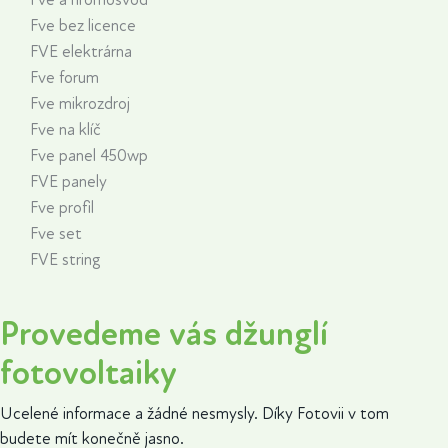
Fve a hromosvod
Fve bez licence
FVE elektrárna
Fve forum
Fve mikrozdroj
Fve na klíč
Fve panel 450wp
FVE panely
Fve profil
Fve set
FVE string
Provedeme vás džunglí
fotovoltaiky
Ucelené informace a žádné nesmysly. Díky Fotovii v tom
budete mít konečně jasno.