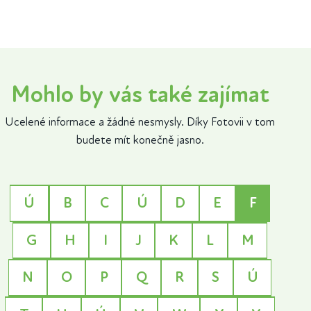
Mohlo by vás také zajímat
Ucelené informace a žádné nesmysly. Díky Fotovii v tom
budete mít konečně jasno.
Ú
B
C
Ú
D
E
F
G
H
I
J
K
L
M
N
O
P
Q
R
S
Ú