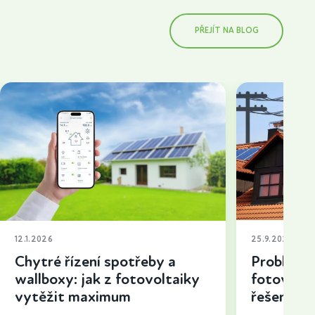
PŘEJÍT NA BLOG
12.1.2026
25.9.2025
Chytré řízení spotřeby a
Problémy 
wallboxy: jak z fotovoltaiky
fotovolta
vytěžit maximum
řešení a t