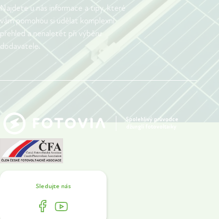
Najdete u nás informace a tipy, které
vám pomohou si udělat komplexní
přehled a nenaletět při výběru
dodavatele.
Spolehlivý průvodce
džunglí fotovoltaiky
Sledujte nás