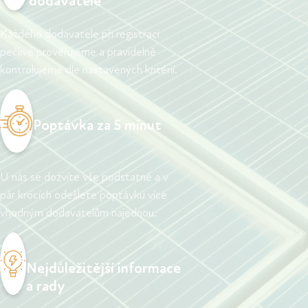
dodavatelé
Každého dodavatele při registraci
pečlivě prověřujeme a pravidelně
kontrolujeme dle nastavených kritérií.
Poptávka za 5 minut
U nás se dozvíte vše podstatné a v
pár krocích odešlete poptávku více
vhodným dodavatelům najednou.
Nejdůležitější informace
a rady