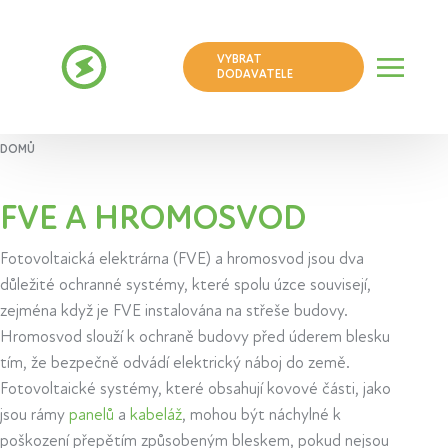
VYBRAT
DODAVATELE
DOMŮ
FVE A HROMOSVOD
Fotovoltaická elektrárna (FVE) a hromosvod jsou dva
důležité ochranné systémy, které spolu úzce souvisejí,
zejména když je FVE instalována na střeše budovy.
Hromosvod slouží k ochraně budovy před úderem blesku
tím, že bezpečně odvádí elektrický náboj do země.
Fotovoltaické systémy, které obsahují kovové části, jako
jsou rámy
panelů
a
kabeláž
, mohou být náchylné k
poškození přepětím způsobeným bleskem, pokud nejsou