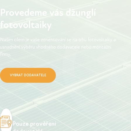
Provedeme vás džunglí
fotovoltaiky
Naším cílem je vaše zorientování se na trhu fotovoltaiky a
usnadnění výběru vhodného dodavatele nebo montážní
firmy.
VYBRAT DODAVATELE
Pouze prověření