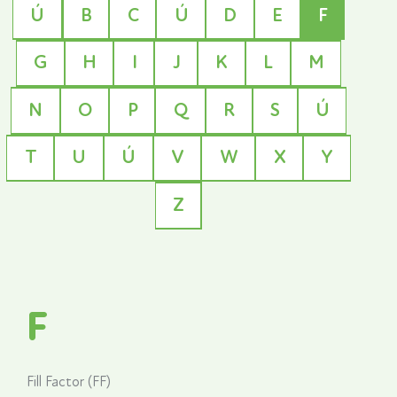
Ú
B
C
Ú
D
E
F
G
H
I
J
K
L
M
N
O
P
Q
R
S
Ú
T
U
Ú
V
W
X
Y
Z
F
Fill Factor (FF)