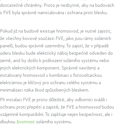
dostatečně chráněny. Proto je nezbytné, aby na budovách
s FVE byla správně nainstalována i ochrana proti blesku.
Pokud již na budově existuje hromosvod, je nutné zajistit,
že všechny kovové součásti FVE, jako jsou rámy solárních
panelů, budou správně uzemněny. To zajistí, že v případě
úderu blesku bude elektrický náboj bezpečně odveden do
země, aniž by došlo k poškození solárního systému nebo
jiných elektrických komponent. Správně navržený a
instalovaný hromosvod v kombinaci s fotovoltaickou
elektrárnou je klíčový pro ochranu celého systému a
minimalizaci rizika škod způsobených bleskem.
Při instalaci FVE je proto důležité, aby odborníci zvážili i
ochranu proti přepětí a zajistili, že FVE a hromosvod budou
vzájemně kompatibilní. To zajišťuje nejen bezpečnost, ale i
dlouhou
životnost
solárního systému.