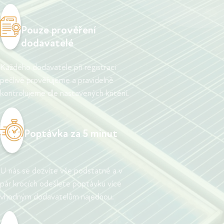
Pouze prověření
dodavatelé
Každého dodavatele při registraci
pečlivě prověřujeme a pravidelně
kontrolujeme dle nastavených kritérií.
Poptávka za 5 minut
U nás se dozvíte vše podstatné a v
pár krocích odešlete poptávku více
vhodným dodavatelům najednou.