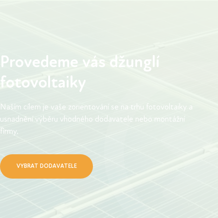
Provedeme vás džunglí
fotovoltaiky
Naším cílem je vaše zorientování se na trhu fotovoltaiky a
usnadnění výběru vhodného dodavatele nebo montážní
firmy.
VYBRAT DODAVATELE