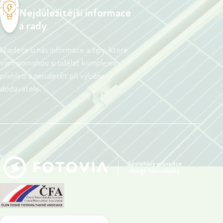
Nejdůležitější informace
a rady
Najdete u nás informace a tipy, které
vám pomohou si udělat komplexní
přehled a nenaletět při výběru
dodavatele.
Spolehlivý průvodce
džunglí fotovoltaiky