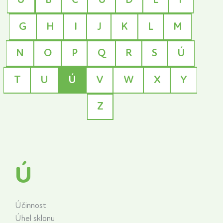
G
H
I
J
K
L
M
N
O
P
Q
R
S
Ú
T
U
Ú
V
W
X
Y
Z
Ú
Účinnost
Úhel sklonu