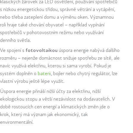
klasických žárovek za LED osvětlení, používání spotřebičů
s nízkou energetickou třídou, správné větrání a vytápění,
nebo třeba zateplení domu a výměnu oken. Významnou
roli hraje také chování obyvatel – například vypínání
spotřebičů v pohotovostním režimu nebo využívání
denního světla.
Ve spojení s
fotovoltaikou
úspora energie nabývá dalšího
rozměru – nejenže domácnost snižuje spotřebu ze sítě, ale
navíc využívá elektřinu, kterou si sama vyrobí. Pokud je
systém doplněn o
baterii
, bojler nebo chytrý regulátor, lze
vlastní výrobu ještě lépe využít.
Úspora energie přináší nižší účty za elektřinu, nižší
ekologickou stopu a větší nezávislost na dodavatelích. V
době rostoucích cen energií a klimatických změn jde o
krok, který má význam jak ekonomický, tak
environmentální.