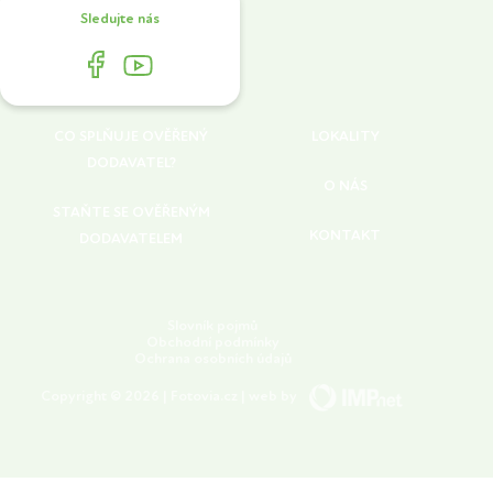
Sledujte nás
CO SPLŇUJE OVĚŘENÝ
LOKALITY
DODAVATEL?
O NÁS
STAŇTE SE OVĚŘENÝM
KONTAKT
DODAVATELEM
Slovník pojmů
Obchodní podmínky
Ochrana osobních údajů
Copyright © 2026 | Fotovia.cz | web by