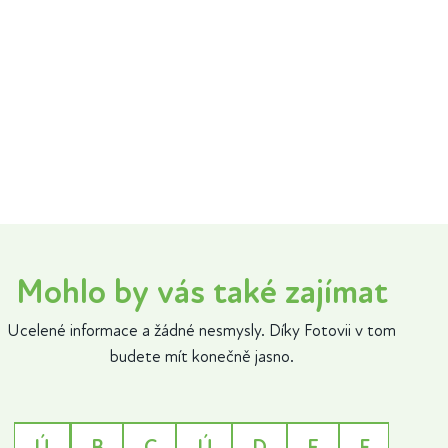
Mohlo by vás také zajímat
Ucelené informace a žádné nesmysly. Díky Fotovii v tom
budete mít konečně jasno.
Ú
B
C
Ú
D
E
F