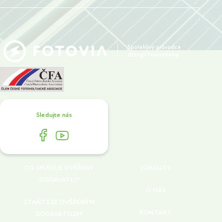
Spolehlivý průvodce
džunglí fotovoltaiky
Sledujte nás
CO SPLŇUJE OVĚŘENÝ
LOKALITY
DODAVATEL?
O NÁS
STAŇTE SE OVĚŘENÝM
KONTAKT
DODAVATELEM