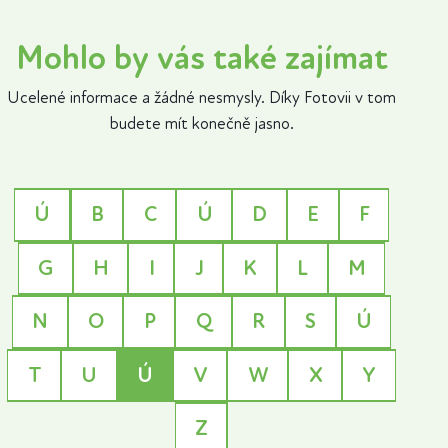
Mohlo by vás také zajímat
Ucelené informace a žádné nesmysly. Díky Fotovii v tom
budete mít konečně jasno.
Ú
B
C
Ú
D
E
F
G
H
I
J
K
L
M
N
O
P
Q
R
S
Ú
T
U
Ú
V
W
X
Y
Z