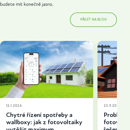
budete mít konečně jasno.
PŘEJÍT NA BLOG
12.1.2026
25.9.2025
Chytré řízení spotřeby a
Problémy 
wallboxy: jak z fotovoltaiky
fotovolta
vytěžit maximum
řešení a t