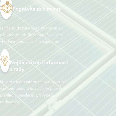
Poptávka za 5 minut
U nás se dozvíte vše podstatné a v
pár krocích odešlete poptávku více
vhodným dodavatelům najednou.
Nejdůležitější informace
a rady
Najdete u nás informace a tipy, které
vám pomohou si udělat komplexní
přehled a nenaletět při výběru
dodavatele.