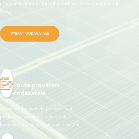
usnadnění výběru vhodného dodavatele nebo montážní
firmy.
VYBRAT DODAVATELE
Pouze prověření
dodavatelé
Každého dodavatele při registraci
pečlivě prověřujeme a pravidelně
kontrolujeme dle nastavených kritérií.