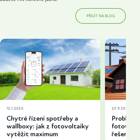
PŘEJÍT NA BLOG
12.1.2026
25.9.2025
Chytré řízení spotřeby a
Problémy 
wallboxy: jak z fotovoltaiky
fotovolta
vytěžit maximum
řešení a t