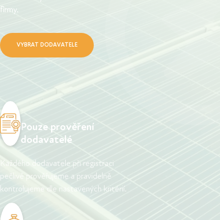
firmy.
VYBRAT DODAVATELE
Pouze prověření
dodavatelé
Každého dodavatele při registraci
pečlivě prověřujeme a pravidelně
kontrolujeme dle nastavených kritérií.