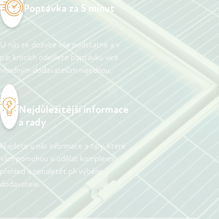
Poptávka za 5 minut
U nás se dozvíte vše podstatné a v
pár krocích odešlete poptávku více
vhodným dodavatelům najednou.
Nejdůležitější informace
a rady
Najdete u nás informace a tipy, které
vám pomohou si udělat komplexní
přehled a nenaletět při výběru
dodavatele.