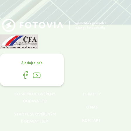
Spolehlivý průvodce
džunglí fotovoltaiky
Sledujte nás
CO SPLŇUJE OVĚŘENÝ
LOKALITY
DODAVATEL?
O NÁS
STAŇTE SE OVĚŘENÝM
KONTAKT
DODAVATELEM