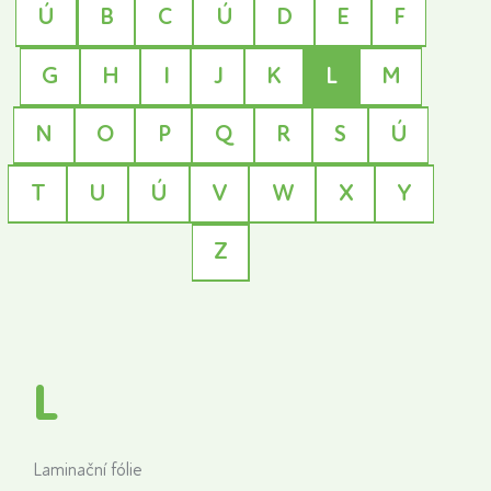
Ú
B
C
Ú
D
E
F
G
H
I
J
K
L
M
N
O
P
Q
R
S
Ú
T
U
Ú
V
W
X
Y
Z
L
Laminační fólie