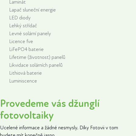
Laminát
Lapač sluneční energie
LED diody
Lehký střídač
Levné solární panely
Licence fve
LiFePO4 baterie
Lifetime (životnost) panelů
Likvidace solárních panelů
Lithiová baterie
Luminiscence
Provedeme vás džunglí
fotovoltaiky
Ucelené informace a žádné nesmysly. Díky Fotovii v tom
budete mít konečně jasno.