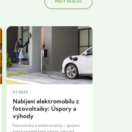
PŘEJÍT NA BLOG
9.7.2025
Nabíjení elektromobilu z
fotovoltaiky: Úspory a
výhody
Fotovoltaika a elektromobily – spojení,
které nejenže šetří peníze, ale také