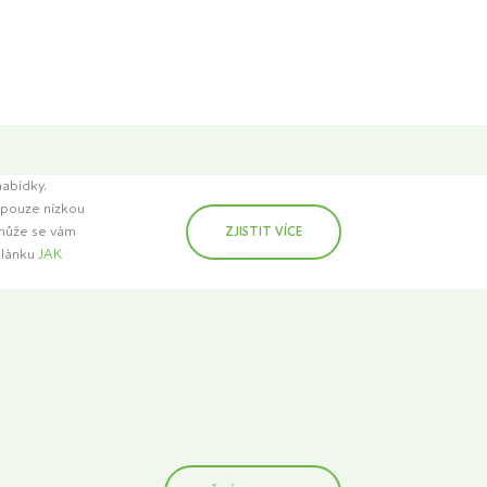
nabídky.
t pouze nízkou
 může se vám
ZJISTIT VÍCE
článku
JAK