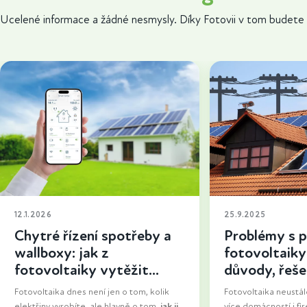
Ucelené informace a žádné nesmysly. Díky Fotovii v tom budete 
12.1.2026
25.9.2025
Chytré řízení spotřeby a
Problémy s p
wallboxy: jak z
fotovoltaiky 
fotovoltaiky vytěžit
důvody, řešen
maximum
uspět
Fotovoltaika dnes není jen o tom, kolik
Fotovoltaika neustále
elektřiny vyrobíte, ale hlavně o tom,
jak ji
více domácností i fir