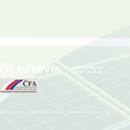
Spolehlivý průvodce
džunglí fotovoltaiky
Slovník pojmů
Obchodní podmínky
Ochrana osobních údajů