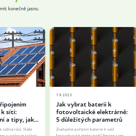
mít konečně jasno.
7.8.2025
řipojením
Jak vybrat baterii k
k síti:
fotovoltaické elektrárně:
í a tipy, jak
5 důležitých parametrů
 zažívá růst. Stále
Zvažujete pořízení baterie k vaší
em si pořizuje solární
fotovoltaické elektrárně? Nejste sami.