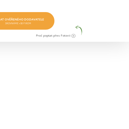
AT OVĚŘENÉHO DODAVATELE
SROVNÁME +50 FIREM
Proč poptat přes Fotovii