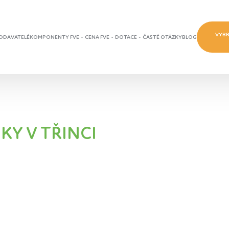
VYBR
ODAVATELÉ
KOMPONENTY FVE
CENA FVE
DOTACE
ČASTÉ OTÁZKY
BLOG
KY V TŘINCI