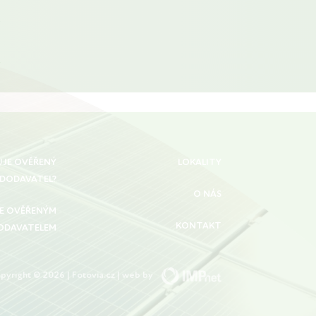
UJE OVĚŘENÝ
LOKALITY
DODAVATEL?
O NÁS
SE OVĚŘENÝM
KONTAKT
ODAVATELEM
pyright © 2026 | Fotovia.cz | web by