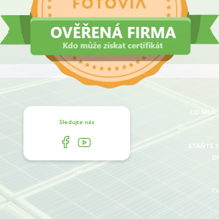
CO SPLŇ
Sledujte nás
STAŇTE 
D
Co