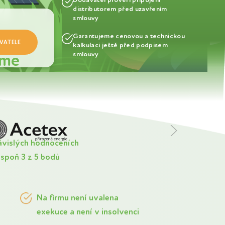
distributorem před uzavřením
smlouvy
Garantujeme cenovou a technickou
kalkulaci ještě před podpisem
íme
smlouvy
ávislých hodnoceních
spoň 3 z 5 bodů
Na firmu není uvalena
exekuce a není v insolvenci