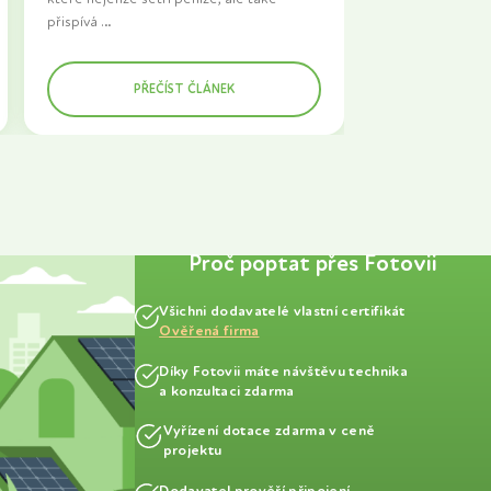
přispívá
k ochraně životního prostředí. Pokud
uvažujete o investici do fotovoltaické
PŘEČÍST ČLÁNEK
elektrárny
a zároveň plánujete přechod na
elektromobil, je dobré vědět, jak tyto
technologie kombinovat, abyste
maximálně využili jejich potenciál. V tomto
článku se podíváme na možnosti
propojení fotovoltaiky s nabíjecími
stanicemi pro elektromobily a poradíme
Proč poptat přes Fotovii
vám, jak můžete ušetřit na nákladech za
elektřinu.
Všichni dodavatelé vlastní certifikát
Ověřená firma
Díky Fotovii máte návštěvu technika
a konzultaci zdarma
Vyřízení dotace zdarma v ceně
projektu
Dodavatel prověří připojení