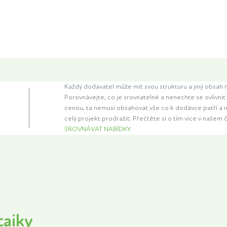
Každý dodavatel může mít svou strukturu a jiný obsah 
Porovnávejte, co je srovnatelné a nenechte se ovlivni
cenou, ta nemusí obsahovat vše co k dodávce patří a
celý projekt prodražit. Přečtěte si o tím více v našem 
SROVNÁVAT NABÍDKY
.
taiky