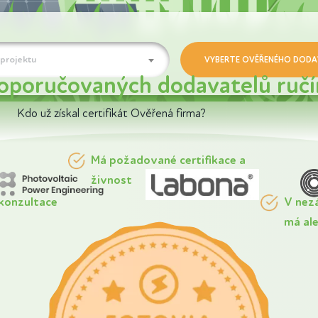
projektu
doporučovaných dodavatelů ruč
Kdo už získal certifikát Ověřená firma?
Má požadované certifikace a
živnost
konzultace
V nez
má ale