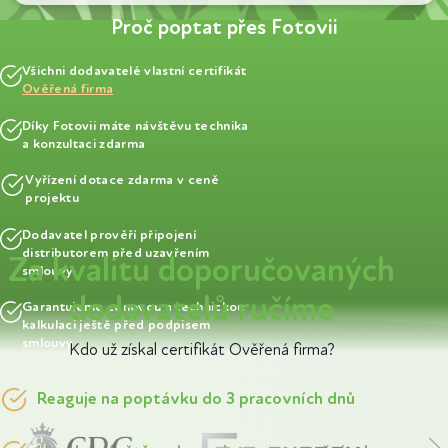
Proč poptat přes Fotovii
Všichni dodavatelé vlastní certifikát
Ověřená firma
Díky Fotovii máte návštěvu technika
a konzultaci zdarma
Vyřízení dotace zdarma v ceně
projektu
Dodavatel prověří připojení
distributorem před uzavřením
Za kvalitu doporučovaných
smlouvy
dodavatelů ručíme
Garantujeme cenovou a technickou
kalkulaci ještě před podpisem
smlouvy
Kdo už získal certifikát Ověřená firma?
Reaguje na poptávku do 3 pracovních dnů