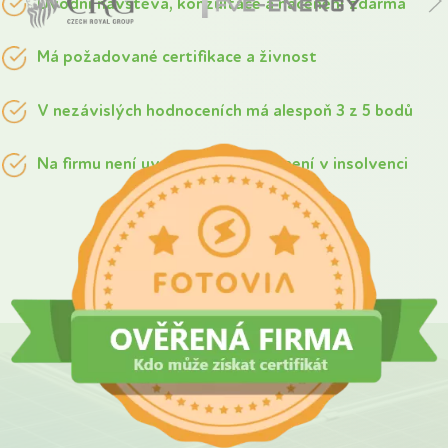
Úvodní návštěva, konzultace a nacenění zdarma
Má požadované certifikace a živnost
V nezávislých hodnoceních má alespoň 3 z 5 bodů
Na firmu není uvalena exekuce a není v insolvenci