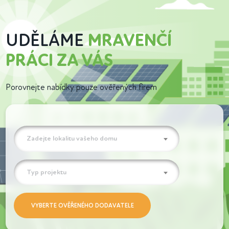
UDĚLÁME
MRAVENČÍ
PRÁCI ZA VÁS
Porovnejte nabídky pouze ověřených firem
Zadejte lokalitu vašeho domu
Typ projektu