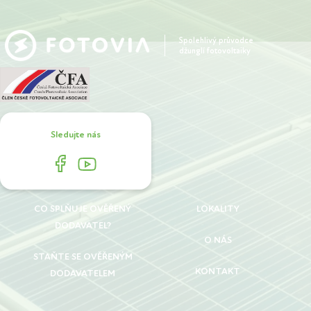
Spolehlivý průvodce
džunglí fotovoltaiky
Sledujte nás
CO SPLŇUJE OVĚŘENÝ
LOKALITY
DODAVATEL?
O NÁS
STAŇTE SE OVĚŘENÝM
KONTAKT
DODAVATELEM