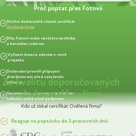
Proč poptat přes Fotovii
Všichni dodavatelé vlastní certifikát
Ověřená firma
Díky Fotovii máte návštěvu technika
a konzultaci zdarma
Vyřízení dotace zdarma v ceně
projektu
Dodavatel prověří připojení
distributorem před uzavřením
Za kvalitu doporučovaných
smlouvy
dodavatelů ručíme
Garantujeme cenovou a technickou
kalkulaci ještě před podpisem
smlouvy
Kdo už získal certifikát Ověřená firma?
Reaguje na poptávku do 3 pracovních dnů