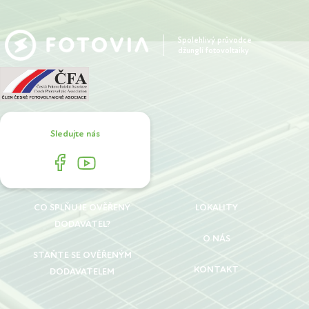
Spolehlivý průvodce
džunglí fotovoltaiky
Sledujte nás
CO SPLŇUJE OVĚŘENÝ
LOKALITY
DODAVATEL?
O NÁS
STAŇTE SE OVĚŘENÝM
KONTAKT
DODAVATELEM