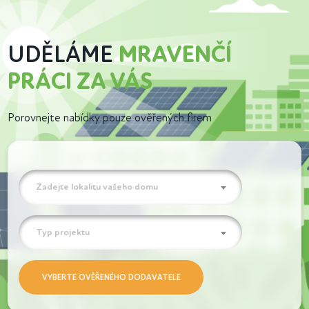
UDĚLÁME
MRAVENČÍ
PRÁCI ZA VÁS
Porovnejte nabídky pouze ověřených firem
Zadejte lokalitu vašeho domu
Typ projektu