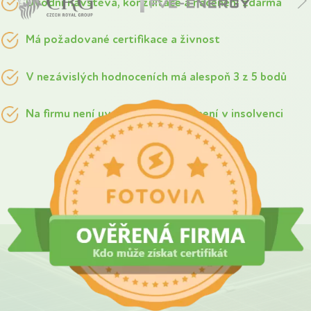
Úvodní návštěva, konzultace a nacenění zdarma
Má požadované certifikace a živnost
V nezávislých hodnoceních má alespoň 3 z 5 bodů
Na firmu není uvalena exekuce a není v insolvenci