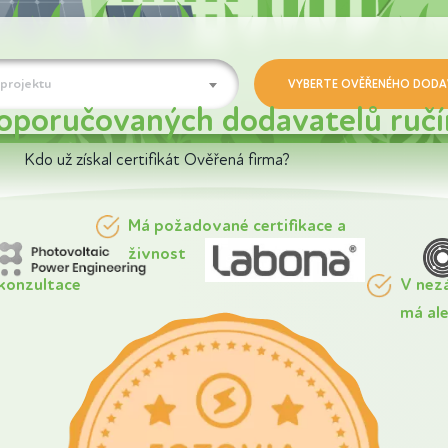
projektu
doporučovaných dodavatelů ruč
Kdo už získal certifikát Ověřená firma?
Má požadované certifikace a
živnost
konzultace
V nez
má ale