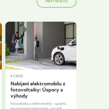
PŘEJÍT NA BLOG
9.7.2025
Nabíjení elektromobilu z
fotovoltaiky: Úspory a
výhody
Fotovoltaika a elektromobily – spojení,
které nejenže šetří peníze, ale také