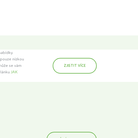
nabídky.
t pouze nízkou
 může se vám
ZJISTIT VÍCE
článku
JAK