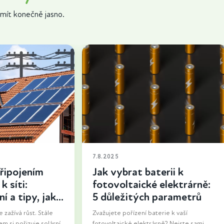
mít konečně jasno.
7.8.2025
řipojením
Jak vybrat baterii k
k síti:
fotovoltaické elektrárně:
í a tipy, jak
5 důležitých parametrů
 zažívá růst. Stále
Zvažujete pořízení baterie k vaší
em si pořizuje solární
fotovoltaické elektrárně? Nejste sami.