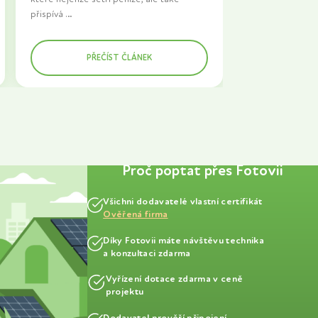
přispívá
k ochraně životního prostředí. Pokud
uvažujete o investici do fotovoltaické
PŘEČÍST ČLÁNEK
elektrárny
a zároveň plánujete přechod na
elektromobil, je dobré vědět, jak tyto
technologie kombinovat, abyste
maximálně využili jejich potenciál. V tomto
článku se podíváme na možnosti
propojení fotovoltaiky s nabíjecími
stanicemi pro elektromobily a poradíme
Proč poptat přes Fotovii
vám, jak můžete ušetřit na nákladech za
elektřinu.
Všichni dodavatelé vlastní certifikát
Ověřená firma
Díky Fotovii máte návštěvu technika
a konzultaci zdarma
Vyřízení dotace zdarma v ceně
projektu
Dodavatel prověří připojení