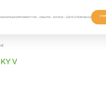
VYBR
ODAVATELÉ
KOMPONENTY FVE
CENA FVE
DOTACE
ČASTÉ OTÁZKY
BLOG
OVĚ
KY V