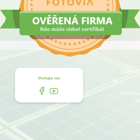
CO SPLŇ
Sledujte nás
STAŇTE 
D
Co