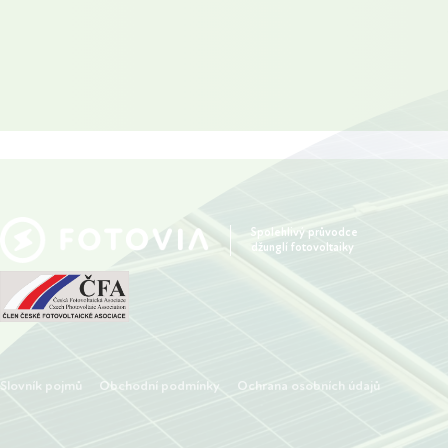
Spolehlivý průvodce
džunglí fotovoltaiky
Slovník pojmů
Obchodní podmínky
Ochrana osobních údajů