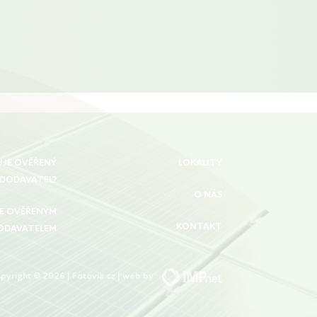
UJE OVĚŘENÝ
LOKALITY
DODAVATEL?
O NÁS
SE OVĚŘENÝM
KONTAKT
ODAVATELEM
pyright © 2026 | Fotovia.cz | web by