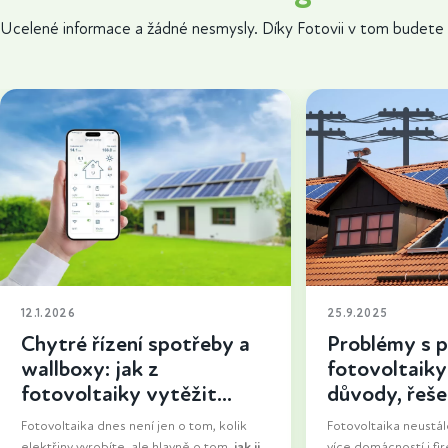
Ucelené informace a žádné nesmysly. Díky Fotovii v tom budete 
12.1.2026
25.9.2025
Chytré řízení spotřeby a
Problémy s p
wallboxy: jak z
fotovoltaiky 
fotovoltaiky vytěžit
důvody, řešen
maximum
uspět
Fotovoltaika dnes není jen o tom, kolik
Fotovoltaika neustále
elektřiny vyrobíte, ale hlavně o tom,
jak ji
více domácností i fir