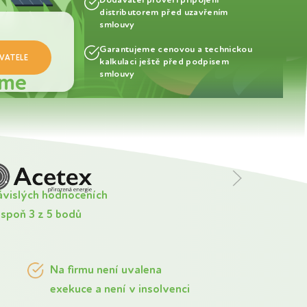
distributorem před uzavřením
smlouvy
Garantujeme cenovou a technickou
kalkulaci ještě před podpisem
íme
smlouvy
ávislých hodnoceních
spoň 3 z 5 bodů
Na firmu není uvalena
exekuce a není v insolvenci