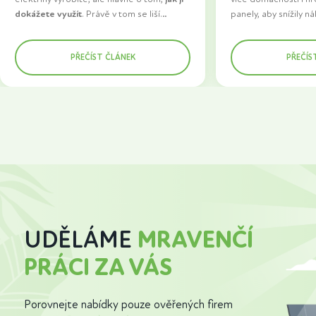
dokážete využít
. Právě v tom se liší
panely, aby snížily n
základní instalace od řešení, které dává
staly se energeticky
Zatímco dříve šla velká část vyrobené
dlouhodobě smysl. Do popředí se proto
Jenže jeden zásadní
energie do sítě, dnes se domácnosti snaží
PŘEČÍST ČLÁNEK
PŘEČÍS
dostává chytré řízení spotřeby a wallboxy
jako největší překáž
spotřebovat co nejvíc elektřiny přímo u
pro nabíjení elektromobilů. Prvky, které z
fotovoltaiky k distrib
sebe. Důvod je jednoduchý. Vlastní
fotovoltaiky dělají skutečně funkční
setkává s tím, že jej
elektřina má větší hodnotu než ta
součást domácnosti.
nebo celý proces tr
prodaná a zároveň snižuje závislost na
čekali.
vývoji cen energií.
UDĚLÁME
MRAVENČÍ
PRÁCI ZA VÁS
Porovnejte nabídky pouze ověřených firem