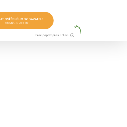
AT OVĚŘENÉHO DODAVATELE
SROVNÁME +50 FIREM
Proč poptat přes Fotovii