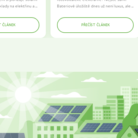
áklady na elektřinu a
Bateriové úložiště dnes už není luxus, ale
 soběstačnějšími.
praktická investice, která umožní využít
Na co si dát při výběru pozor? Tady je
5
 krok se často ukáže
vyrobenou elektřinu naplno, i když zrovna
klíčových parametrů
, které vám pomohou
T ČLÁNEK
PŘEČÍST ČLÁNEK
ka – připojení
nesvítí slunce. Aby ale vaše investice
udělat správné rozhodnutí.
uční síti. Mnoho lidí se
dávala smysl, je důležité zvolit správnou
ich žádost je zamítnuta
baterii podle konkrétních potřeb
vá mnohem déle, než
domácnosti nebo firmy.