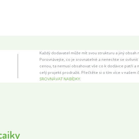
Každý dodavatel může mít svou strukturu a jiný obsah 
Porovnávejte, co je srovnatelné a nenechte se ovlivni
cenou, ta nemusí obsahovat vše co k dodávce patří a
celý projekt prodražit. Přečtěte si o tím více v našem 
SROVNÁVAT NABÍDKY
.
taiky