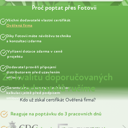
Proč poptat přes Fotovii
Všichni dodavatelé vlastní certifikát
Ověřená firma
Díky Fotovii máte návštěvu technika
a konzultaci zdarma
Vyřízení dotace zdarma v ceně
projektu
Dodavatel prověří připojení
distributorem před uzavřením
Za kvalitu doporučovaných
smlouvy
dodavatelů ručíme
Garantujeme cenovou a technickou
kalkulaci ještě před podpisem
smlouvy
Kdo už získal certifikát Ověřená firma?
Reaguje na poptávku do 3 pracovních dnů