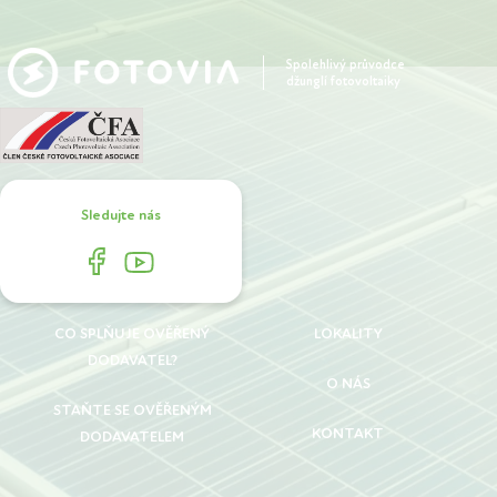
Spolehlivý průvodce
džunglí fotovoltaiky
Sledujte nás
CO SPLŇUJE OVĚŘENÝ
LOKALITY
DODAVATEL?
O NÁS
STAŇTE SE OVĚŘENÝM
KONTAKT
DODAVATELEM