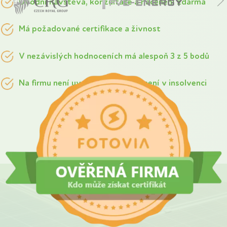
Úvodní návštěva, konzultace a nacenění zdarma
Má požadované certifikace a živnost
V nezávislých hodnoceních má alespoň 3 z 5 bodů
Na firmu není uvalena exekuce a není v insolvenci