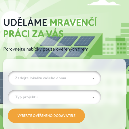
UDĚLÁME
MRAVENČÍ
PRÁCI ZA VÁS
Porovnejte nabídky pouze ověřených firem
Zadejte lokalitu vašeho domu
Typ projektu