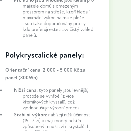
Pro koho jsou vhodné
:
jsou ideální pro
majitele domů s omezeným
prostorem na střeše, kteří hledají
maximální výkon na malé ploše.
Jsou také doporučovány pro ty,
kdo preferují esteticky čistý vzhled
panelů.
Polykrystalické panely:
Orientační cena: 2 000 - 5 000 Kč za
panel (300Wp)
Nižší cena
: tyto panely jsou levnější,
protože se vyrábějí z více
křemíkových krystalů, což
zjednodušuje výrobní proces.
Stabilní výkon
: nabízejí nižší účinnost
(15-17 %) a mají modrý odstín
způsobený množstvím krystalů. I