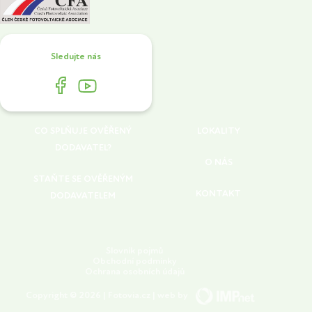
Sledujte nás
CO SPLŇUJE OVĚŘENÝ
LOKALITY
DODAVATEL?
O NÁS
STAŇTE SE OVĚŘENÝM
KONTAKT
DODAVATELEM
Slovník pojmů
Obchodní podmínky
Ochrana osobních údajů
Copyright © 2026 | Fotovia.cz | web by