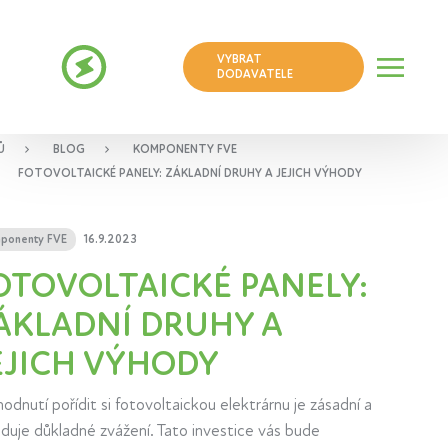
VYBRAT
DODAVATELE
Ů
BLOG
KOMPONENTY FVE
FOTOVOLTAICKÉ PANELY: ZÁKLADNÍ DRUHY A JEJICH VÝHODY
ponenty FVE
16.9.2023
OTOVOLTAICKÉ PANELY:
ÁKLADNÍ DRUHY A
EJICH VÝHODY
odnutí pořídit si fotovoltaickou elektrárnu je zásadní a
duje důkladné zvážení. Tato investice vás bude