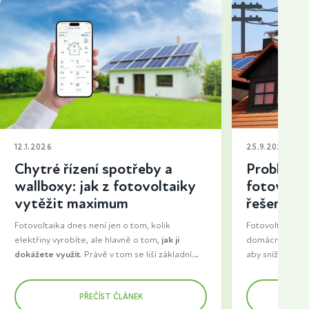
12.1.2026
25.9.2025
Chytré řízení spotřeby a
Problémy 
wallboxy: jak z fotovoltaiky
fotovolta
vytěžit maximum
řešení a t
Fotovoltaika dnes není jen o tom, kolik
Fotovoltaika neu
elektřiny vyrobíte, ale hlavně o tom,
jak ji
domácností i fir
dokážete využít
. Právě v tom se liší základní
aby snížily nákl
instalace od řešení, které dává dlouhodobě
energeticky so
Zatímco dříve šla velká část vyrobené energie
smysl. Do popředí se proto dostává chytré
zásadní krok se
do sítě, dnes se domácnosti snaží spotřebovat
PŘEČÍST ČLÁNEK
řízení spotřeby a wallboxy pro nabíjení
překážka – přip