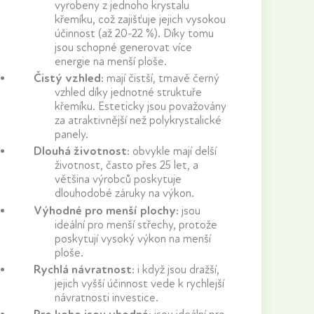
vyrobeny z jednoho krystalu
křemíku, což zajišťuje jejich vysokou
účinnost (až 20-22 %). Díky tomu
jsou schopné generovat více
energie na menší ploše.
Čistý vzhled
: mají čistší, tmavě černý
vzhled díky jednotné struktuře
křemíku. Esteticky jsou považovány
za atraktivnější než polykrystalické
panely.
Dlouhá životnost
: obvykle mají delší
životnost, často přes 25 let, a
většina výrobců poskytuje
dlouhodobé záruky na výkon.
Výhodné pro menší plochy
: jsou
ideální pro menší střechy, protože
poskytují vysoký výkon na menší
ploše.
Rychlá návratnost
: i když jsou dražší,
jejich vyšší účinnost vede k rychlejší
návratnosti investice.