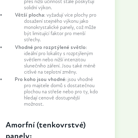
přes nižší účinnost stále poskytují
solidní výkon.
Větší plocha
: vyžadují více plochy pro
dosažení stejného výkonu jako
monokrystalické panely, což může
být limitující faktor pro menší
střechy.
Vhodné pro rozptýlené světlo
:
ideální pro lokality s rozptýleným
světlem nebo nižší intenzitou
slunečního záření. Jsou také méně
citlivé na teplotní změny.
Pro koho jsou vhodné
:
jsou vhodné
pro majitele domů s dostatečnou
plochou na střeše nebo pro ty, kdo
hledají cenově dostupnější
možnost.
Amorfní (tenkovrstvé)
panely: