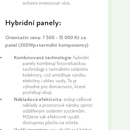
ochotni investovat více.
Hybridní panely:
Orientační cena: 7 500 - 15 000 Kč za
panel (300Wp+termální komponenty)
Kombinovaná technologie
:
hybridní
panely kombinují fotovoltaickou
technologii s termálními solárními
kolektory, což umožňuje výrobu
elektřiny i ohřev vody. To je
výhodné pro domácnosti, které
potřebují obojí.
Nákladová efektivita
:
snižují celkové
náklady a prostorové nároky oproti
odděleným solárním systémům.
Můžete tak efektivně využít
dostupnou plochu na střeše.
Vyšší investice
:
jsou dražší než běžné