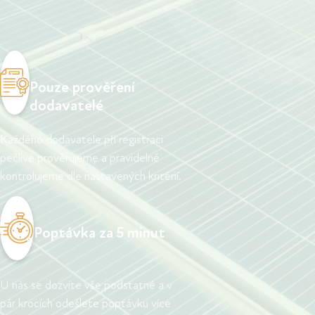
Pouze prověření
dodavatelé
Každého dodavatele při registraci
pečlivě prověřujeme a pravidelně
kontrolujeme dle nastavených kritérií.
Poptávka za 5 minut
U nás se dozvíte vše podstatné a v
pár krocích odešlete poptávku více