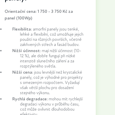
Orientační cena: 1 750 - 3 750 Kč za
panel (100Wp)
Flexibilita
: amorfní panely jsou tenké,
lehké a flexibilní, což umožňuje jejich
použití na různých površích, včetně
zakřivených střech a fasád budov.
Nižší účinnost
: mají nižší účinnost (10-
12 %), ale dobře fungují při nízké
intenzitě slunečního záření a za
rozptýleného světla.
Nižší cena
: jsou levnější než krystalické
panely, což je výhodné pro projekty
s omezeným rozpočtem. Vyžadují
však větší plochu pro dosažení
stejného výkonu.
Rychlá degradace
: mohou mít rychlejší
degradaci výkonu v průběhu času,
což může ovlivnit dlouhodobou
efektivitu.