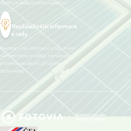
vhodným dodavatelům najednou.
Nejdůležitější informace
a rady
Najdete u nás informace a tipy, které
vám pomohou si udělat komplexní
přehled a nenaletět při výběru
dodavatele.
Spolehlivý průvodce
džunglí fotovoltaiky