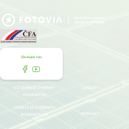
Spolehlivý průvodce
džunglí fotovoltaiky
Sledujte nás
CO SPLŇUJE OVĚŘENÝ
LOKALITY
DODAVATEL?
O NÁS
STAŇTE SE OVĚŘENÝM
KONTAKT
DODAVATELEM